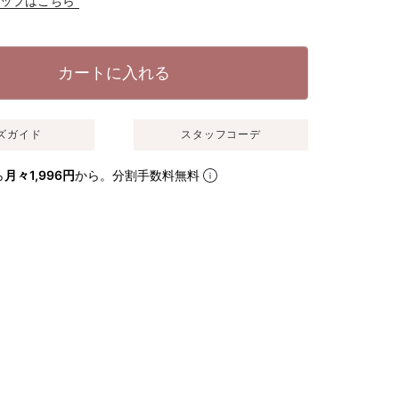
カップはこちら
カートに入れる
ズガイド
スタッフコーデ
ら
月々1,996円
から。分割手数料無料