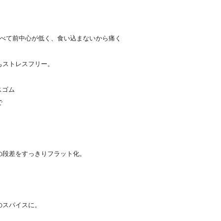
比べて前中心が低く、食い込まないから痛く
もストレスフリー。
スゴム
で
の段差をすっきりフラット化。
のスパイスに。