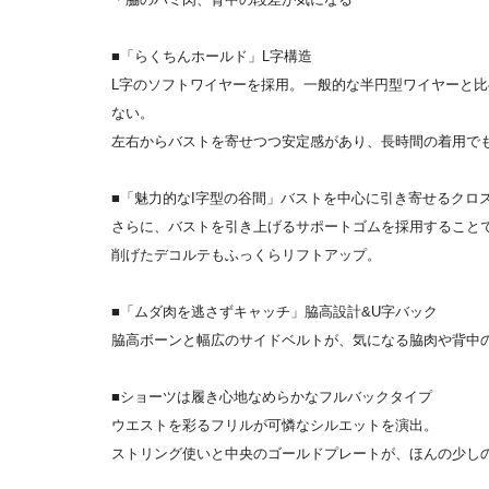
■「らくちんホールド」L字構造
L字のソフトワイヤーを採用。一般的な半円型ワイヤーと
ない。
左右からバストを寄せつつ安定感があり、長時間の着用で
■「魅力的なI字型の谷間」バストを中心に引き寄せるクロ
さらに、バストを引き上げるサポートゴムを採用すること
削げたデコルテもふっくらリフトアップ。
■「ムダ肉を逃さずキャッチ」脇高設計&U字バック
脇高ボーンと幅広のサイドベルトが、気になる脇肉や背中
■ショーツは履き心地なめらかなフルバックタイプ
ウエストを彩るフリルが可憐なシルエットを演出。
ストリング使いと中央のゴールドプレートが、ほんの少し