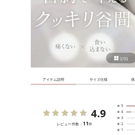
1/31
アイテム説明
サイズ仕様
体
★
5
4.9
★
4
★
3
11
★
2
レビュー件数：
件
★
1