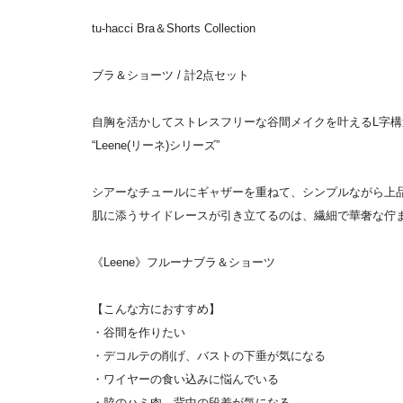
tu-hacci Bra＆Shorts Collection
ブラ＆ショーツ / 計2点セット
自胸を活かしてストレスフリーな谷間メイクを叶えるL字構
“Leene(リーネ)シリーズ”
シアーなチュールにギャザーを重ねて、シンプルながら上
肌に添うサイドレースが引き立てるのは、繊細で華奢な佇
《Leene》フルーナブラ＆ショーツ
【こんな方におすすめ】
・谷間を作りたい
・デコルテの削げ、バストの下垂が気になる
・ワイヤーの食い込みに悩んでいる
・脇のハミ肉、背中の段差が気になる