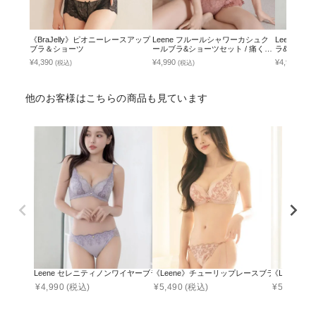
《BraJelly》ピオニーレースアップ
Leene フルールシャワーカシュク
Leene 
ブラ＆ショーツ
ールブラ&ショーツセット / 痛くな
ラ&ショー
い脇高谷間ブラ
¥4,390
¥4,990
¥4,990
(税込)
(税込)
(税込
他のお客様はこちらの商品も見ています
Leene セレニティノンワイヤーブラ&ショーツ
《Leene》チューリップレースブラ＆ショーツ
《Leene
¥
4,990
(税込)
¥
5,490
(税込)
¥
5,490
(税