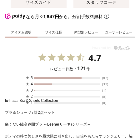
サイズガイド
スタッフコーデ
なら
月々1,647円
から。分割手数料無料
アイテム説明
サイズ仕様
体型別レビュー
ユーザーレビュー
4.7
121
レビュー件数：
件
★
5
(87)
★
4
(33)
★
3
(1)
★
2
(0)
tu-hacci Bra＆Shorts Collection
★
1
(0)
ブラ＆ショーツ / 計2点セット
痛くない脇高谷間ブラ ～Leene(リーネ)シリーズ～
ボディの持つ美しさを最大限に引き出し、自信をもたらすランジェリー。脇