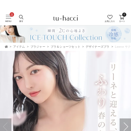
0
MENU
探す
お気に入り
カート
アイテム
ブラジャー
ブラ＆ショーツセット
デザイナーズブラ
Leene 
TOP