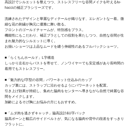
高設計でシルエットを整えつつ、ストレスフリーな谷間メイクを叶えるtu-
hacciの補正ブラシリーズです。
洗練されたデザインと華麗なディテールが織りなす、エレガントな一着。微
細な花の刺繍が胸元に優雅に舞い散る。
フロントのゴールドチャームが、特別感をプラス。
機能性にもこだわり、補正ブラとしての役割を果たしつつ、自然な谷間が生
まれ魅力的なシルエットに導く。
お揃いショーツは上品なムードを纏う伸縮性のあるフルバックショーツ。
■「らくちんホールド」L字構造
しっかり左右からバストを寄せて、ノンワイヤーでも安定感があり長時間の
着用でもストレスフリー。
■「魅力的なI字型の谷間」パワーネット仕込みのカップ
カップ裏には、ストラップに沿わせるようにパワーネットを配置。
引き上げ効果が持続し、集めた脇肉をセンターへ導きながら自然で綺麗な谷
間をメイクします。
加齢によるそげ胸にお悩みの方にもおすすめ。
■「ムダ肉を逃さずキャッチ」脇高設計&U字バック
脇高ボーンと幅広のサイドベルトが、気になる脇肉や背中の段差をすっきり
フラットに。