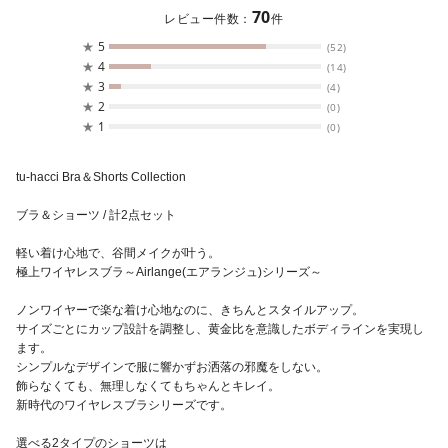
70
レビュー件数：
件
★
5
(52)
★
4
(14)
★
3
(4)
★
2
(0)
★
1
(0)
tu-hacci Bra＆Shorts Collection
ブラ＆ショーツ / 計2点セット
軽い着け心地で、谷間メイクが叶う。
極上ワイヤレスブラ～Airlange(エアランジュ)シリーズ～
ノンワイヤーで楽な着け心地なのに、きちんとスタイルアップ。
サイズごとにカップ設計を調整し、黄金比を意識したボディラインを実現し
ます。
シンプルなデザインで服に響かずお洒落の邪魔をしない。
飾らなくても、無理しなくてもちゃんとキレイ。
新時代のワイヤレスブラシリーズです。
選べる2タイプのショーツは