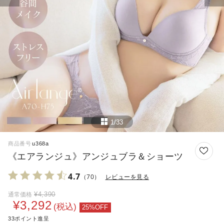
1/33
商品番号
u368a
《エアランジュ》アンジュブラ＆ショーツ
4.7
（70）
レビューを見る
¥
4,390
通常価格
¥
3,292
税込
33