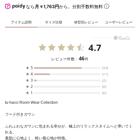
なら
月々1,763円
から。分割手数料無料
アイテム説明
サイズ仕様
体型別レビュー
ユーザーレビュー
4.7
46
レビュー件数：
件
★
5
(33)
★
4
(11)
★
3
(2)
★
2
(0)
★
1
(0)
tu-hacci Room Wear Collection
フード付きガウン
ふわふわなガウンに包まれる幸せが、極上のリラックスタイムへと導いてく
れる。
素肌に心地よく、軽い着心地が特徴。