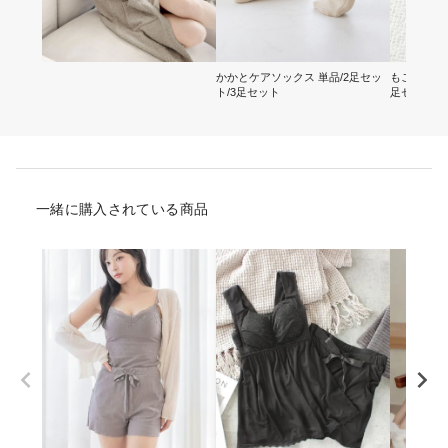
かかとケアソックス 単品/2足セッ
もこもこ二
ト/3足セット
足セット
一緒に購入されている商品