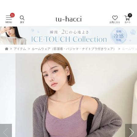
0
MENU
探す
お気に入り
カート
アイテム
ルームウェア（部屋着・パジャマ・ナイトブラ付きウェア）
ルームウェ
TOP