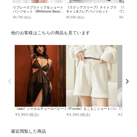
リブレースブラトップ＆ショート
《ラクシアスリープ》ナイトブラ
《ラクシア
パンツセット《BRAmone Basic
キャミ&フレアパンツセット
ワンピース
Natural》
¥4,790
¥5,590
¥4,990
(税込)
(税込)
(税込
他のお客様はこちらの商品も見ています
《adu》シャルムチュールベビードール＆サイドリボンTバックショーツ＆レー
《P.snow》もこもこショートパンツ ルームウ
《ラクシア
¥
5,990
(税込)
¥
4,390
(税込)
¥
2,390
(税
最近閲覧した商品