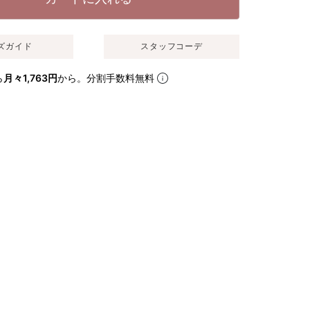
ズガイド
スタッフコーデ
ら
月々1,763円
から。分割手数料無料