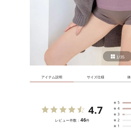
1/35
アイテム説明
サイズ仕様
体
★
5
4.7
★
4
★
3
46
★
2
レビュー件数：
件
★
1