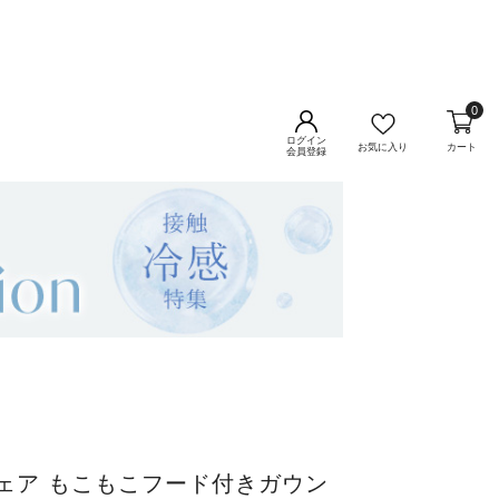
0
ログイン
お気に入り
カート
会員登録
ェア もこもこフード付きガウン