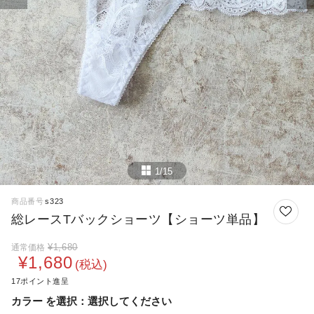
1/15
商品番号
s323
総レースTバックショーツ【ショーツ単品】
¥
1,680
通常価格
¥
1,680
税込
17
カラー
選択してください