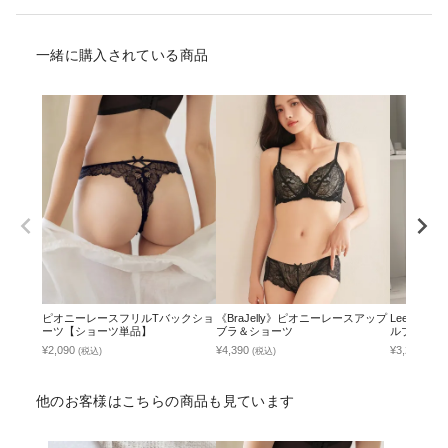
一緒に購入されている商品
ピオニーレースフリルTバックショ
《BraJelly》ピオニーレースアップ
Leene 
ーツ【ショーツ単品】
ブラ＆ショーツ
ルブラ&ショ
脇高谷間ブ
¥2,090
¥4,390
¥3,292
(税込)
(税込)
(税込
他のお客様はこちらの商品も見ています