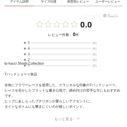
アイテム説明
サイズ仕様
体型別レビュー
ユーザーレビュー
0.0
0
レビュー件数：
件
★
5
(0)
★
4
(0)
★
3
(0)
★
2
(0)
tu-hacci Shorts Collection
★
1
(0)
Tバックショーツ単品
全体にフラワーレースを使用した、クラシカルな印象のTバックショーツ。
レースを生かしたフラットな履き心地で、締め付けの苦手な方にもおすすめ
です。
ヒップにあしらったプチリボンが愛らしいアクセントに。
タイトなボトムにも響きにくいのが嬉しいポイント。
もっと見る