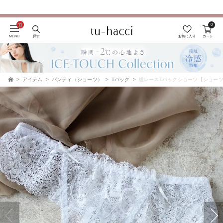
0
会員登録で今すぐ使えるポイントプレゼント！
MENU
探す
お気に入り
カート
アイテム
パンティ（ショーツ）
Tバック
総レースTバックショーツ【ショー
TOP