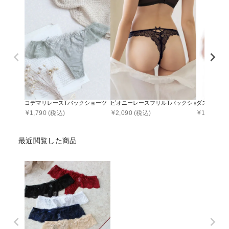
コデマリレースTバックショーツ【ショーツ単品】
ピオニーレースフリルTバックショーツ【ショ
ダスティフル
¥
1,790
(税込)
¥
2,090
(税込)
¥
1,701
(税
最近閲覧した商品