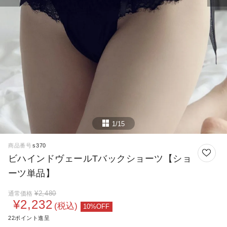
1/15
商品番号
s370
ビハインドヴェールTバックショーツ【ショ
ーツ単品】
¥
2,480
通常価格
¥
2,232
税込
22