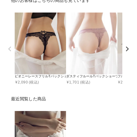
他のお客様はこちらの商品も見ています
ピオニーレースフリルTバックショーツ【ショーツ単品】
ダスティフルールTバックショーツ 【ショーツ
フルールシ
¥
2,090
(税込)
¥
1,701
(税込)
¥
2,090
(税
最近閲覧した商品