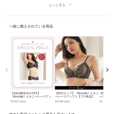
もっと見る
一緒に購入されている商品
【SALE限定20％OFF】
【EFGカップ】《BraJelly》ピオニ
【EFGカッ
《BraJelly》ピオニーレースアップ
ーレースアップラ【ブラ単品】
ースカシュ
ブラ＆ショーツ
品】
¥3,512
¥4,990
¥2,992
(税込)
(税込)
(税込