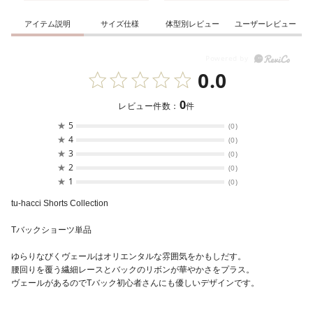
アイテム説明
サイズ仕様
体型別レビュー
ユーザーレビュー
0.0
0
レビュー件数：
件
★
5
(0)
★
4
(0)
★
3
(0)
★
2
(0)
★
1
(0)
tu-hacci Shorts Collection
Tバックショーツ単品
ゆらりなびくヴェールはオリエンタルな雰囲気をかもしだす。
腰回りを覆う繊細レースとバックのリボンが華やかさをプラス。
ヴェールがあるのでTバック初心者さんにも優しいデザインです。