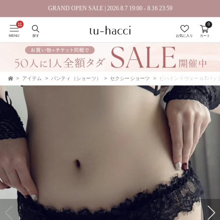
GRAND OPEN SALE | 2026.8.7 19:00 - 8.16 23:59
0
会員登録で今すぐ使えるポイントプレゼント！
MENU
探す
お気に入り
カート
アイテム
パンティ（ショーツ）
セクシーショーツ
ビハインドヴェールTバッ
TOP