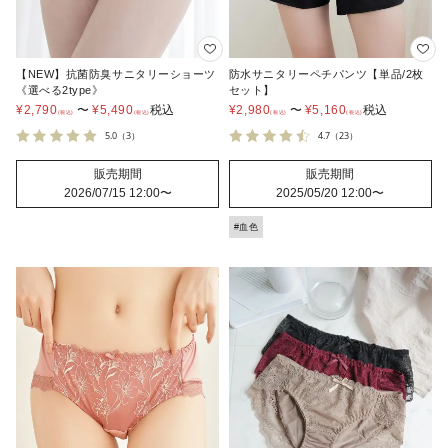
【NEW】抗菌防臭サニタリーショーツ
防水サニタリーペチパンツ【単品/2枚
《選べる2type》
セット】
¥
2,790
〜
¥
5,490
税込
¥
2,980
〜
¥
5,160
税込
5.0
（3）
4.7
（23）
販売期間
販売期間
2026/07/15 12:00
〜
2025/05/20 12:00
〜
#血色