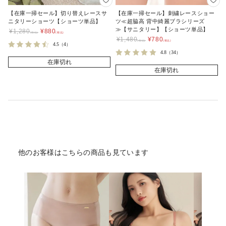
【在庫一掃セール】切り替えレースサ
【在庫一掃セール】刺繍レースショー
ニタリーショーツ【ショーツ単品】
ツ≪超脇高 背中綺麗ブラシリーズ
≫【サニタリー】【ショーツ単品】
¥
1,280
¥
880
¥
1,480
¥
780
4.5
（4）
4.8
（34）
在庫切れ
在庫切れ
他のお客様はこちらの商品も見ています