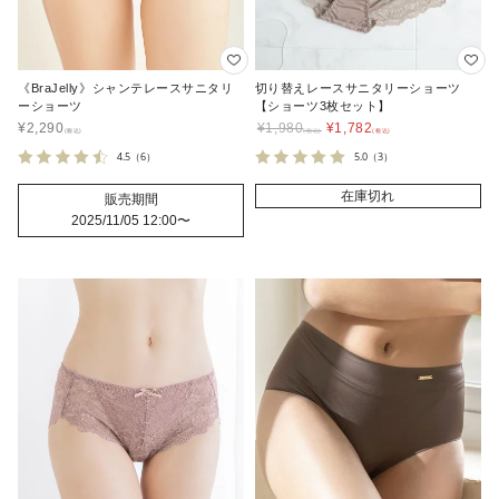
《BraJelly》シャンテレースサニタリ
切り替えレースサニタリーショーツ
ーショーツ
【ショーツ3枚セット】
¥
2,290
¥
1,980
¥
1,782
4.5
（6）
5.0
（3）
在庫切れ
販売期間
2025/11/05 12:00
〜