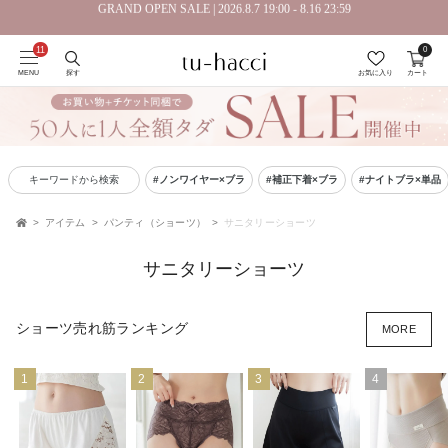
GRAND OPEN SALE | 2026.8.7 19:00 - 8.16 23:59
会員登録で今すぐ使えるポイントプレゼント！
0
MENU
探す
お気に入り
カート
キーワードから検索
#ノンワイヤー×ブラ
#補正下着×ブラ
#ナイトブラ×単品
アイテム
パンティ（ショーツ）
サニタリーショーツ
TOP
サニタリーショーツ
ショーツ売れ筋ランキング
MORE
1
2
3
4