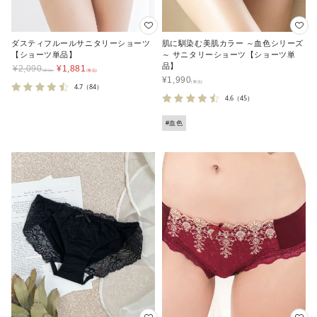
ダスティフルールサニタリーショーツ
肌に馴染む美肌カラー ～血色シリーズ
【ショーツ単品】
～ サニタリーショーツ【ショーツ単
品】
¥
2,090
¥
1,881
¥
1,990
4.7
（84）
4.6
（45）
#血色