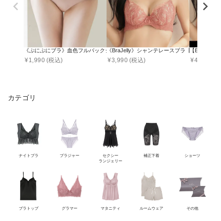
《ぷにぷにブラ》血色フルバックショーツ【ショーツ単品】
《BraJelly》シャンテレースブラ【ブラ単品】
【EFGカッ
¥
1,990
(税込)
¥
3,990
(税込)
¥
4,990
(税
カテゴリ
ナイトブラ
ブラジャー
セクシー
補正下着
ショーツ
ランジェリー
ブラトップ
グラマー
マタニティ
ルームウェア
その他