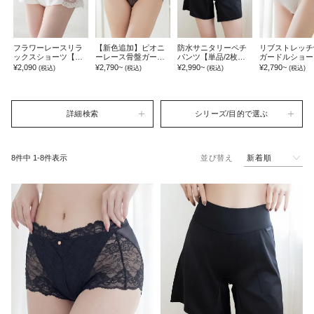
フラワーレースリラ
【新色追加】ピオニ
防水サニタリーペチ
リブストレッチ
ックスショーツ【シ
ーレース骨盤ガード
パンツ【単品/2枚セ
ガードルショー
ョーツ単品】
ルショーツ【ミドル
ット】
【ミドル丈/ハ
¥2,090
¥2,790~
¥2,990~
¥2,790~
(税込)
(税込)
(税込)
(税込)
丈/ハイウエスト丈】
スト丈】
詳細検索
シリーズ/目的で選ぶ
新着順
8
件中
1
-
8
件表示
並び替え