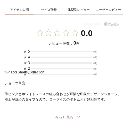
アイテム説明
サイズ仕様
体型別レビュー
ユーザーレビュー
0.0
0
レビュー件数：
件
★
5
(0)
★
4
(0)
★
3
(0)
★
2
(0)
tu-hacci Shorts Collection
★
1
(0)
ショーツ単品
薄ピンクとホワイトレースの組み合わせが可憐な印象のデザインショーツ。
股上が浅めのタイプなので、ローライズのボトムとも好相性です。
もっと見る