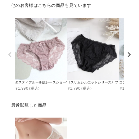
他のお客様はこちらの商品も見ています
ダスティフルール総レースショーツ 【ショーツ単品】
《スリムシルエットシリーズ》フロントレース
コデマリレ
¥
1,990
(税込)
¥
1,790
(税込)
¥
1,790
(税
最近閲覧した商品