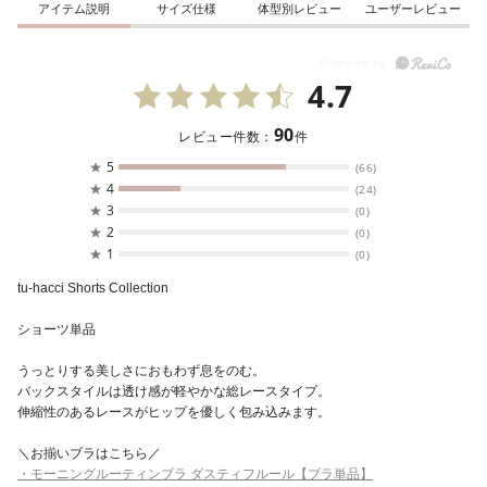
アイテム説明
サイズ仕様
体型別レビュー
ユーザーレビュー
4.7
90
レビュー件数：
件
★
5
(66)
★
4
(24)
★
3
(0)
★
2
(0)
★
1
(0)
tu-hacci Shorts Collection
ショーツ単品
うっとりする美しさにおもわず息をのむ。
バックスタイルは透け感が軽やかな総レースタイプ。
伸縮性のあるレースがヒップを優しく包み込みます。
＼お揃いブラはこちら／
・モーニングルーティンブラ ダスティフルール【ブラ単品】