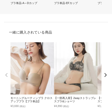
ブラ単品-A～Dカップ
ブラ単品-EFカップ
ブラショー
一緒に購入されている商品
モーニングルーティンブラ クロス
【一部再入荷】2wayストラップレ
【一部再入
アップブラ【ブラ単品】
スブラ&ショーツ
スブラ【ブ
¥3,690
¥4,890
¥3,890
(税込)
(税込)
(税込