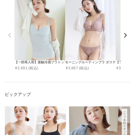
【一部再入荷】接触冷感ブラトップ 深V型/U型/汗取りパッド付き 選べる3タイプ《BRAmo
モーニングルーティンブラ ダスティフルール
【予約販売
¥
2,691
(税込)
¥
3,667
(税込)
¥
3,290
(税
ピックアップ