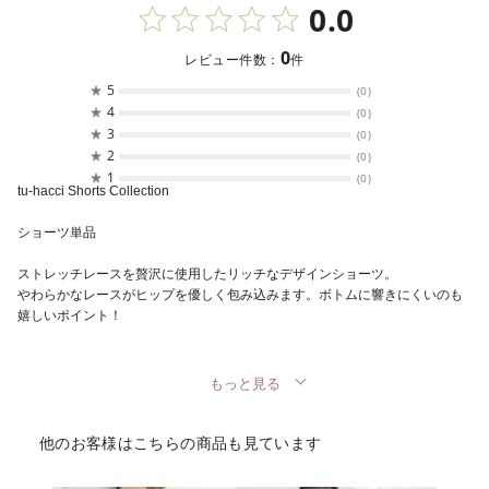
0.0
0
レビュー件数：
件
★
5
(0)
★
4
(0)
★
3
(0)
★
2
(0)
★
1
(0)
tu-hacci Shorts Collection
ショーツ単品
ストレッチレースを贅沢に使用したリッチなデザインショーツ。
やわらかなレースがヒップを優しく包み込みます。ボトムに響きにくいのも
嬉しいポイント！
もっと見る
他のお客様はこちらの商品も見ています