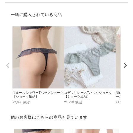
一緒に購入されている商品
フルールシャワーTバックショーツ
コデマリレースTバックショーツ
肌に馴染む
【ショーツ単品】
【ショーツ単品】
ーズ～ T
ツ単品】
¥2,090
¥1,790
¥1,990
(税込)
(税込)
(税込
他のお客様はこちらの商品も見ています