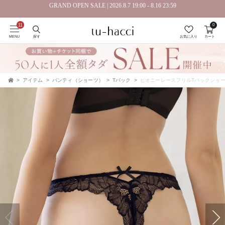
GRAND OPEN SALE | 2026.8.7 19:00 - 8.16 23:59
0
会員登録で今すぐ使えるポイントプレゼント！
MENU
探す
お気に入り
カート
アイテム
パンティ（ショーツ）
Tバック
ピオニーレースフリルTバックショ
TOP