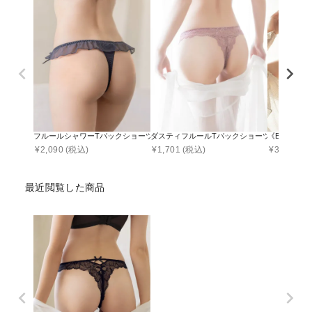
フルールシャワーTバックショーツ【ショーツ単品】
ダスティフルールTバックショーツ 【ショーツ
《BraJe
¥
2,090
(税込)
¥
1,701
(税込)
¥
3,990
(税
最近閲覧した商品