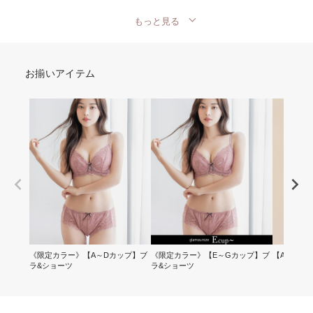
もっと見る
お揃いアイテム
《限定カラー》【A～Dカップ】ブ
《限定カラー》【E～Gカップ】ブ
【A～Dカ
ラ&ショーツ
ラ&ショーツ