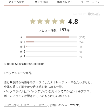
アイテム説明
サイズ仕様
体型別レビュー
ユーザーレビュー
4.8
157
レビュー件数：
件
★
5
(132)
★
4
(24)
★
3
(1)
★
2
(0)
★
1
(0)
tu-hacci Sexy Shorts Collection
Tバックショーツ単品
凛と咲き誇る芍薬をモチーフにしたストレッチレースをたっぷりと。
全体を通して華やかな透け感を楽しめる一着。
バックスタイルはTバックデザインにリボンでアクセントをプラス。
ボトムにラインが響きにくいのもうれしいポイント。
《Bra Jelly》ピオニーレースブラ
とお揃いのショーツです。