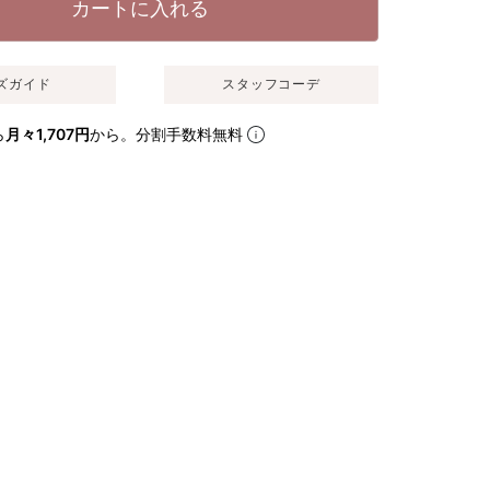
カートに入れる
ズガイド
スタッフコーデ
ら
月々1,707円
から。分割手数料無料