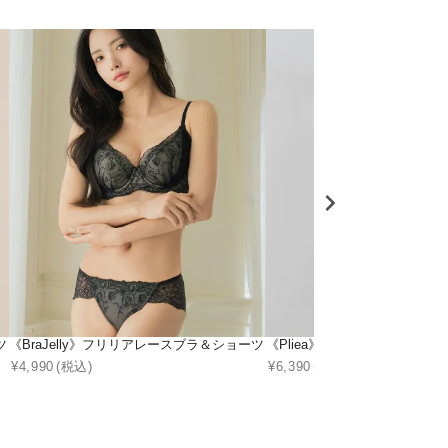
ツ
《BraJelly》フリリアレースブラ＆ショーツ
《Pliea》deux フローラチ
¥
4,990
(税込)
¥
6,390
(税込)