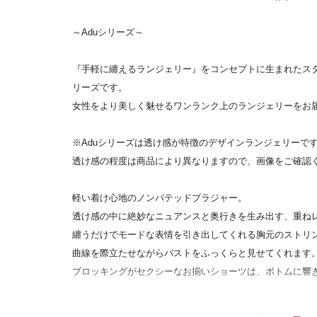
～Aduシリーズ～
『手軽に纏えるランジェリー』をコンセプトに生まれたスタイリ
リーズです。
女性をより美しく魅せるワンランク上のランジェリーをお
※Aduシリーズは透け感が特徴のデザインランジェリーで
透け感の程度は商品により異なりますので、画像をご確認
軽い着け心地のノンパテッドブラジャー。
透け感の中に絶妙なニュアンスと奥行きを生み出す、重ね
纏うだけでモードな表情を引き出してくれる胸元のストリ
曲線を際立たせながらバストをふっくらと見せてくれます
ブロッキングがセクシーなお揃いショーツは、ボトムに響