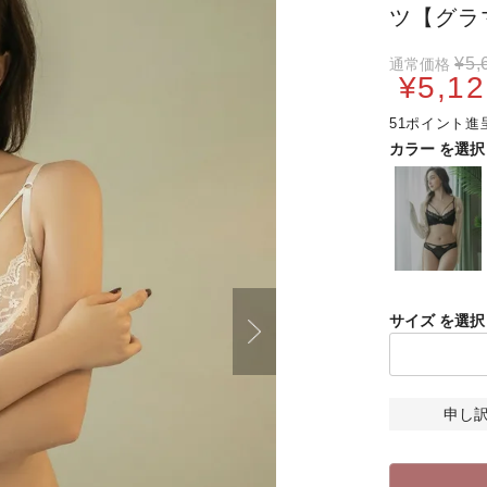
ツ【グラ
¥
5,
通常価格
¥
5,12
51
カラー
サイズ
申し