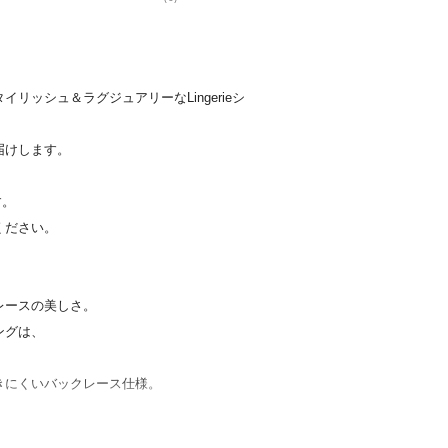
ッシュ＆ラグジュアリーなLingerieシ
届けします。
す。
ください。
レースの美しさ。
ングは、
。
きにくいバックレース仕様。