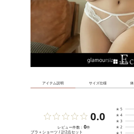
1/18
アイテム説明
サイズ仕様
体
★
5
0.0
★
4
★
3
0
★
2
レビュー件数：
件
ブラ＋ショーツ / 計2点セット
★
1