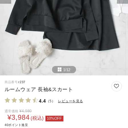
1/12
商品番号
r237
ルームウェア 長袖&スカート
4.4
（5）
レビューを見る
¥
4,980
通常価格
¥
3,984
税込
40