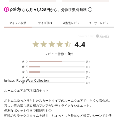
なら
月々1,328円
から。分割手数料無料
アイテム説明
サイズ仕様
体型別レビュー
ユーザーレビュー
4.4
5
レビュー件数：
件
★
5
(3)
★
4
(1)
★
3
(1)
★
2
(0)
tu-hacci Room Wear Collection
★
1
(0)
ルームウェア上下/ 計2点セット
ボトムはゆったりとしたスカートタイプのルームウェアで、らくな着心地。
程よい肩の落ち感＆裾のフレアがレディライクなシルエット。
便利なポケット付きで機能性も◎
朝晩のリラックスタイムを越え、ちょっとした外出など幅広いシーンでお使