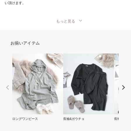
い頂けます。
もっと見る
お揃いアイテム
ロングワンピース
長袖&ガウチョ
長袖&ショ