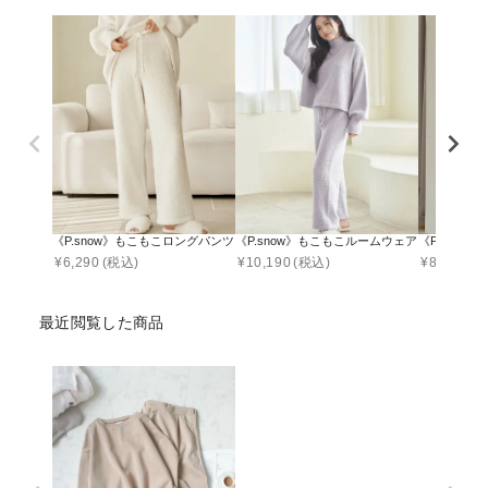
《P.snow》もこもこロングパンツ ルームウェア
《P.snow》もこもこルームウェア トップス＆ロ
《P.sno
¥
6,290
(税込)
¥
10,190
(税込)
¥
8,490
(税
最近閲覧した商品