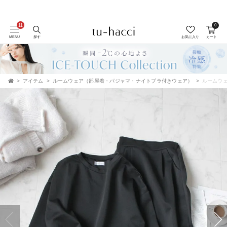
0
会員登録で今すぐ使えるポイントプレゼント！
MENU
探す
お気に入り
カート
アイテム
ルームウェア（部屋着・パジャマ・ナイトブラ付きウェア）
ルームウェ
TOP