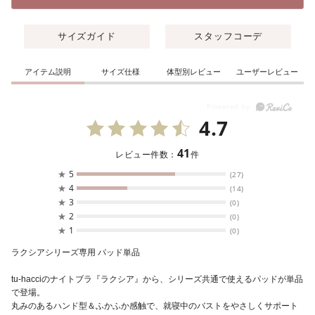
サイズガイド
スタッフコーデ
アイテム説明
サイズ仕様
体型別レビュー
ユーザーレビュー
4.7
41
レビュー件数：
件
★
5
(27)
★
4
(14)
★
3
(0)
★
2
(0)
★
1
(0)
ラクシアシリーズ専用 パッド単品
tu-hacciのナイトブラ『ラクシア』から、シリーズ共通で使えるパッドが単品
で登場。
丸みのあるハンド型＆ふかふか感触で、就寝中のバストをやさしくサポート