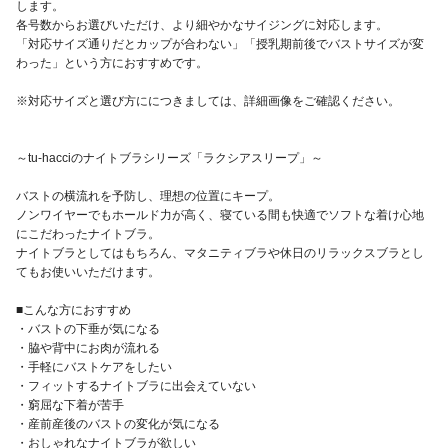
します。
各号数からお選びいただけ、より細やかなサイジングに対応します。
「対応サイズ通りだとカップが合わない」「授乳期前後でバストサイズが変
わった」という方におすすめです。
※対応サイズと選び方ににつきましては、詳細画像をご確認ください。
～tu-hacciのナイトブラシリーズ「ラクシアスリープ」～
バストの横流れを予防し、理想の位置にキープ。
ノンワイヤーでもホールド力が高く、寝ている間も快適でソフトな着け心地
にこだわったナイトブラ。
ナイトブラとしてはもちろん、マタニティブラや休日のリラックスブラとし
てもお使いいただけます。
■こんな方におすすめ
・バストの下垂が気になる
・脇や背中にお肉が流れる
・手軽にバストケアをしたい
・フィットするナイトブラに出会えていない
・窮屈な下着が苦手
・産前産後のバストの変化が気になる
・おしゃれなナイトブラが欲しい