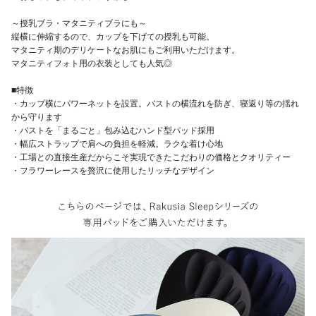
～授乳ブラ・マタニティブラにも～
縦横に伸縮するので、カップを下げての授乳も可能。
マタニティ期のデリケートなお肌にもご利用いただけます。
マタニティフォト用の衣装としても人気◎
■特徴
・カップ横にパワーネットを設置。バストの横流れを防ぎ、寝返り等の揺れ
から守ります
・バストを「まるごと」包み込むハンド型パッド採用
・幅広ストラップで肩への負担を軽減。ラクな着け心地
・工場との直接生産だからこそ実現できたこだわりの価格とクオリティー
・フラワーレースを贅沢に使用したリッチなデザイン