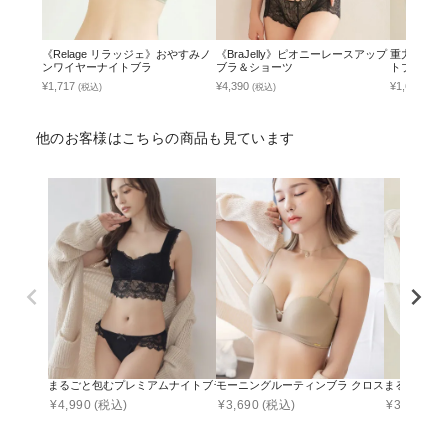
《Relage リラッジェ》おやすみノ
《BraJelly》ピオニーレースアップ
重力に負け
ンワイヤーナイトブラ
ブラ＆ショーツ
トブラ単品
¥1,717
¥4,390
¥1,645
(税込)
(税込)
(税込
他のお客様はこちらの商品も見ています
まるごと包むプレミアムナイトブラ「ラクシア」ホックあり ショーツセット
モーニングルーティンブラ クロスアップブラ
まるごと包
¥
4,990
(税込)
¥
3,690
(税込)
¥
3,231
(税