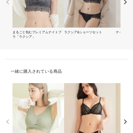
まるごと包むプレミアムナイトブ
ラクシア&ショーツセット
ナイトブラ
ラ「ラクシア」
一緒に購入されている商品