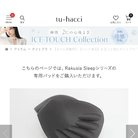
0
MENU
探す
お気に入り
カート
アイテム
ナイトブラ
【セール対象外】【パッド単品】まるごと包むナイトブラ
TOP