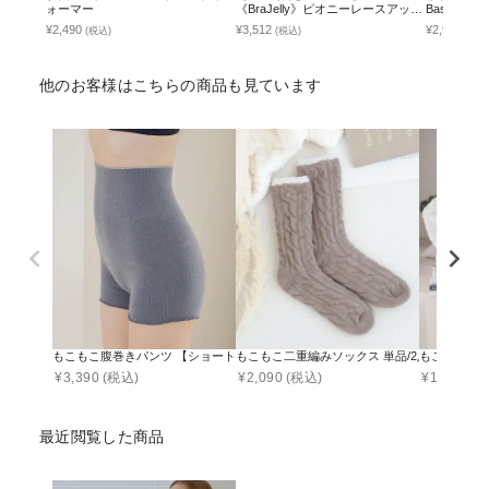
ォーマー
《BraJelly》ピオニーレースアップ
Basic Natu
ブラ＆ショーツ
¥2,490
¥3,512
¥2,990
(税込)
(税込)
(税込
他のお客様はこちらの商品も見ています
もこもこ腹巻きパンツ 【ショート丈】選べる2type 2枚セット
もこもこ二重編みソックス 単品/2足セット
もこもこ腹巻
¥
3,390
(税込)
¥
2,090
(税込)
¥
1,990
(税
最近閲覧した商品