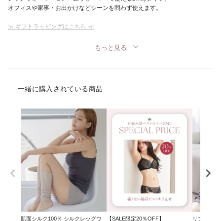
オフィスや家事・お出かけなどシーンを問わず使えます。
≫ ギフトラッピングはこちら ≪
もっと見る
一緒に購入されている商品
肌面シルク100％ シルクレッグウ
【SALE限定20％OFF】
リブレースブ