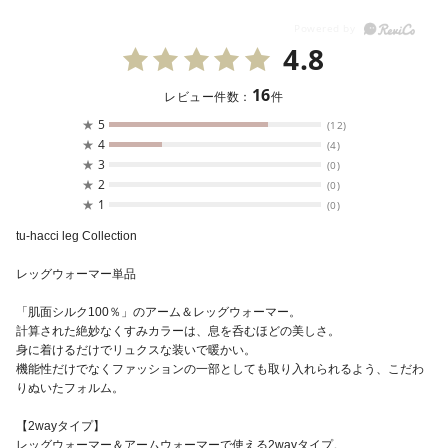
4.8
16
レビュー件数：
件
★
5
(12)
★
4
(4)
★
3
(0)
★
2
(0)
★
1
(0)
tu-hacci leg Collection
レッグウォーマー単品
「肌面シルク100％」のアーム＆レッグウォーマー。
計算された絶妙なくすみカラーは、息を呑むほどの美しさ。
身に着けるだけでリュクスな装いで暖かい。
機能性だけでなくファッションの一部としても取り入れられるよう、こだわ
りぬいたフォルム。
【2wayタイプ】
レッグウォーマー＆アームウォーマーで使える2wayタイプ。