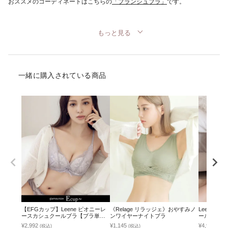
おススメのコーディネートはこちらの
「プランシュブラ」
です。
もっと見る
一緒に購入されている商品
【EFGカップ】Leene ピオニーレ
《Relage リラッジェ》おやすみノ
Leene 
ースカシュクールブラ【ブラ単
ンワイヤーナイトブラ
ールブラ&シ
品】
い脇高谷間
¥2,992
¥1,145
¥4,990
(税込)
(税込)
(税込