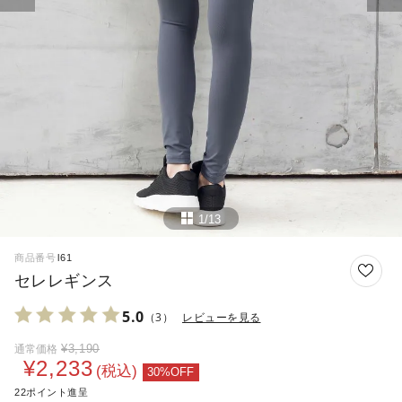
1/13
商品番号
l61
セレレギンス
5.0
（3）
レビューを見る
¥
3,190
通常価格
¥
2,233
税込
22