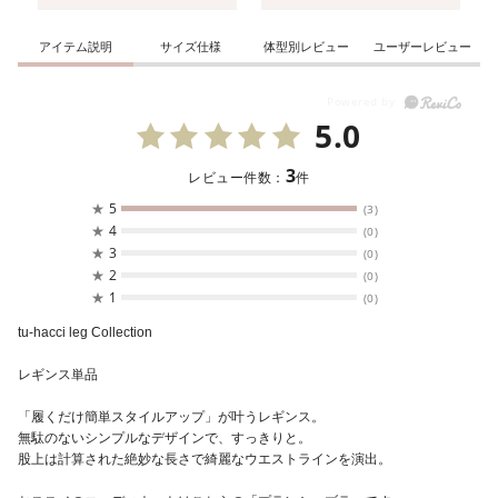
アイテム説明
サイズ仕様
体型別レビュー
ユーザーレビュー
5.0
3
レビュー件数：
件
★
5
(3)
★
4
(0)
★
3
(0)
★
2
(0)
★
1
(0)
tu-hacci leg Collection
レギンス単品
「履くだけ簡単スタイルアップ」が叶うレギンス。
無駄のないシンプルなデザインで、すっきりと。
股上は計算された絶妙な長さで綺麗なウエストラインを演出。