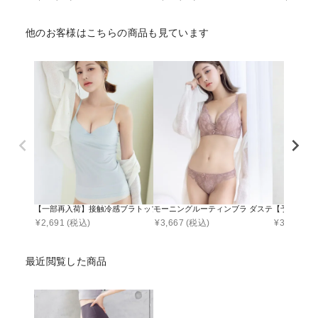
他のお客様はこちらの商品も見ています
【一部再入荷】接触冷感ブラトップ 深V型/U型/汗取りパッド付き 選べる3タイプ《BRAmo
モーニングルーティンブラ ダスティフルール
【予約販売
¥
2,691
(税込)
¥
3,667
(税込)
¥
3,290
(税
最近閲覧した商品