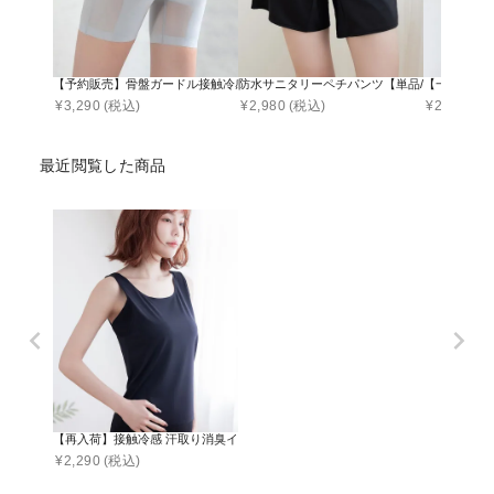
【予約販売】骨盤ガードル接触冷感タイプ
防水サニタリーペチパンツ【単品/2枚セット】
【一部再入荷】
¥
3,290
(税込)
¥
2,980
(税込)
¥
2,691
(税
最近閲覧した商品
【再入荷】接触冷感 汗取り消臭インナー タンクトップ ハイバック型 Uバック型【
¥
2,290
(税込)