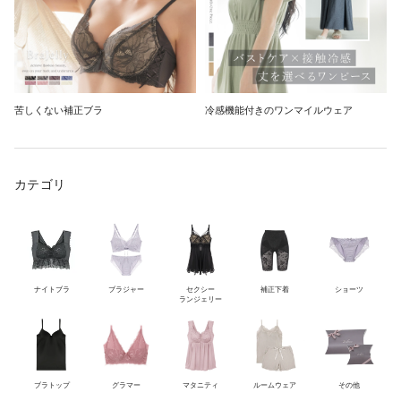
苦しくない補正ブラ
冷感機能付きのワンマイルウェア
カテゴリ
ナイトブラ
ブラジャー
セクシー
補正下着
ショーツ
ランジェリー
ブラトップ
グラマー
マタニティ
ルームウェア
その他