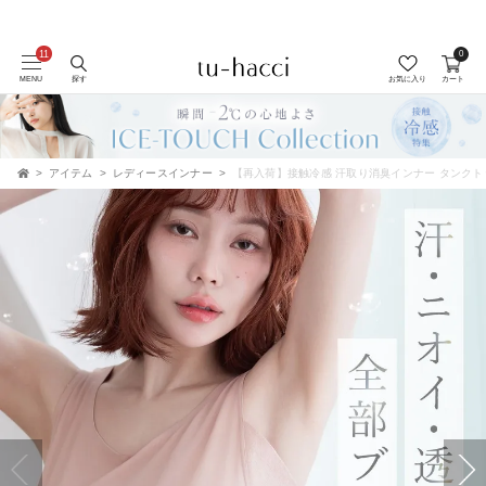
0
MENU
探す
お気に入り
カート
アイテム
レディースインナー
【再入荷】接触冷感 汗取り消臭インナー タンクトッ
TOP