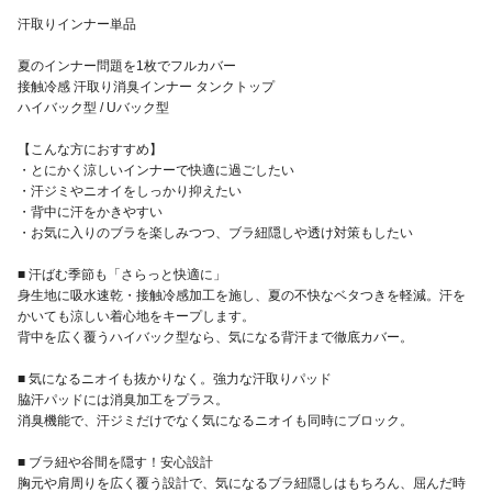
汗取りインナー単品
夏のインナー問題を1枚でフルカバー
接触冷感 汗取り消臭インナー タンクトップ
ハイバック型 / Uバック型
【こんな方におすすめ】
・とにかく涼しいインナーで快適に過ごしたい
・汗ジミやニオイをしっかり抑えたい
・背中に汗をかきやすい
・お気に入りのブラを楽しみつつ、ブラ紐隠しや透け対策もしたい
■ 汗ばむ季節も「さらっと快適に」
身生地に吸水速乾・接触冷感加工を施し、夏の不快なベタつきを軽減。汗を
かいても涼しい着心地をキープします。
背中を広く覆うハイバック型なら、気になる背汗まで徹底カバー。
■ 気になるニオイも抜かりなく。強力な汗取りパッド
脇汗パッドには消臭加工をプラス。
消臭機能で、汗ジミだけでなく気になるニオイも同時にブロック。
■ ブラ紐や谷間を隠す！安心設計
胸元や肩周りを広く覆う設計で、気になるブラ紐隠しはもちろん、屈んだ時