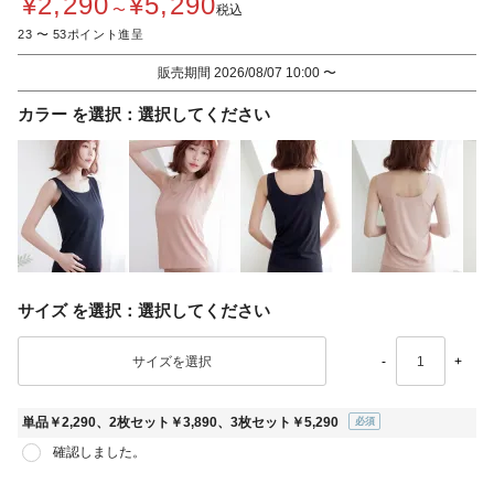
¥
2,290
¥
5,290
〜
税込
23
〜
53
販売期間
2026/08/07 10:00
〜
カラー
選択してください
サイズ
選択してください
-
+
単品￥2,290、2枚セット￥3,890、3枚セット￥5,290
(必
確認しました。
須)