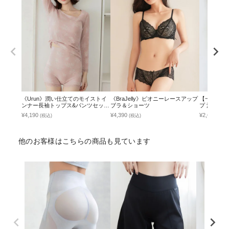
《Urun》潤い仕立てのモイストイ
《BraJelly》ピオニーレースアップ
【一部再入
ンナー長袖トップス&パンツセット
ブラ＆ショーツ
プ 深V型/
【腹巻ショーツ/レギンス】
べる3タイプ《
¥4,190
¥4,390
¥2,691
(税込)
(税込)
(税込
Volume+》
他のお客様はこちらの商品も見ています