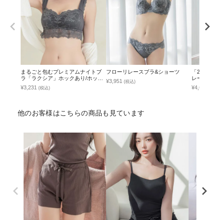
まるごと包むプレミアムナイトブ
フローリレースブラ&ショーツ
「24H使
ラ「ラクシア」ホックあり/ホック
レースブラ
¥3,951
(税込)
なし
¥3,231
¥4,690
(税込)
(税込
他のお客様はこちらの商品も見ています