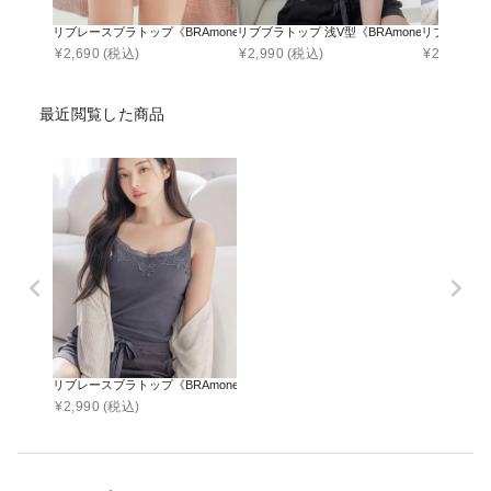
リブレースブラトップ《BRAmone Basic Natural》お揃いショートパンツ
リブブラトップ 浅V型《BRAmone Basic Natur
リブレースブラト
¥
2,690
(税込)
¥
2,990
(税込)
¥
2,990
(税
最近閲覧した商品
リブレースブラトップ《BRAmone Basic Natural》
¥
2,990
(税込)