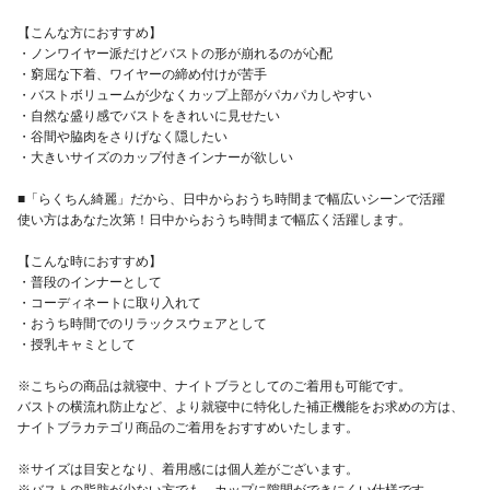
【こんな方におすすめ】
・ノンワイヤー派だけどバストの形が崩れるのが心配
・窮屈な下着、ワイヤーの締め付けが苦手
・バストボリュームが少なくカップ上部がパカパカしやすい
・自然な盛り感でバストをきれいに見せたい
・谷間や脇肉をさりげなく隠したい
・大きいサイズのカップ付きインナーが欲しい
■「らくちん綺麗」だから、日中からおうち時間まで幅広いシーンで活躍
使い方はあなた次第！日中からおうち時間まで幅広く活躍します。
【こんな時におすすめ】
・普段のインナーとして
・コーディネートに取り入れて
・おうち時間でのリラックスウェアとして
・授乳キャミとして
※こちらの商品は就寝中、ナイトブラとしてのご着用も可能です。
バストの横流れ防止など、より就寝中に特化した補正機能をお求めの方は、
ナイトブラカテゴリ商品のご着用をおすすめいたします。
※サイズは目安となり、着用感には個人差がございます。
※バストの脂肪が少ない方でも、カップに隙間ができにくい仕様です。