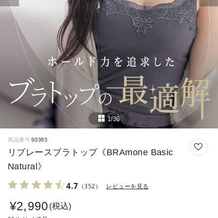
1/36
商品番号
90383
リブレースブラトップ《BRAmone Basic
Natural》
4.7
（352）
レビューを見る
¥
2,990
税込