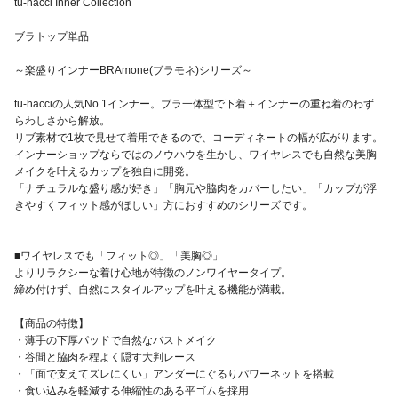
tu-hacci Inner Collection
ブラトップ単品
～楽盛りインナーBRAmone(ブラモネ)シリーズ～
tu-hacciの人気No.1インナー。ブラ一体型で下着＋インナーの重ね着のわず
らわしさから解放。
リブ素材で1枚で見せて着用できるので、コーディネートの幅が広がります。
インナーショップならではのノウハウを生かし、ワイヤレスでも自然な美胸
メイクを叶えるカップを独自に開発。
「ナチュラルな盛り感が好き」「胸元や脇肉をカバーしたい」「カップが浮
きやすくフィット感がほしい」方におすすめのシリーズです。
■ワイヤレスでも「フィット◎」「美胸◎」
よりリラクシーな着け心地が特徴のノンワイヤータイプ。
締め付けず、自然にスタイルアップを叶える機能が満載。
【商品の特徴】
・薄手の下厚パッドで自然なバストメイク
・谷間と脇肉を程よく隠す大判レース
・「面で支えてズレにくい」アンダーにぐるりパワーネットを搭載
・食い込みを軽減する伸縮性のある平ゴムを採用