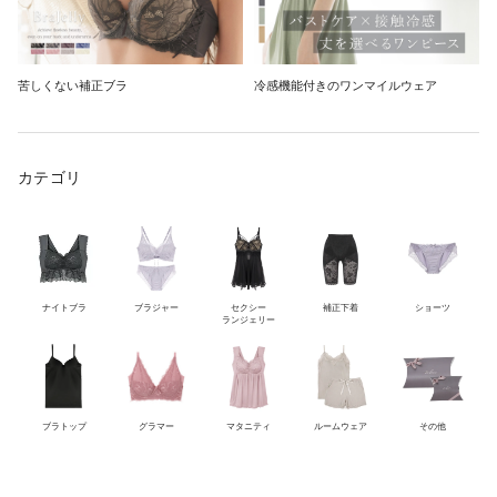
苦しくない補正ブラ
冷感機能付きのワンマイルウェア
カテゴリ
ナイトブラ
ブラジャー
セクシー
補正下着
ショーツ
ランジェリー
ブラトップ
グラマー
マタニティ
ルームウェア
その他