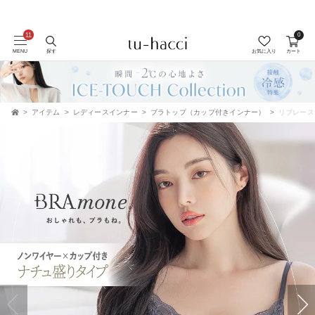
0
会員登録で今すぐ使えるポイントプレゼント！
MENU
探す
お気に入り
カート
アイテム
レディースインナー
ブラトップ（カップ付きインナー）
リブレースブラ
TOP