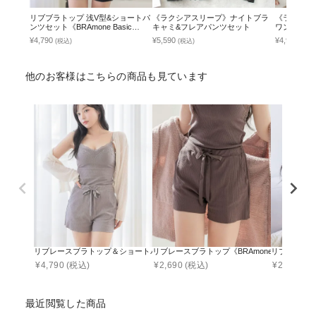
リブブラトップ 浅V型&ショートパ
《ラクシアスリープ》ナイトブラ
《ラクシア
ンツセット《BRAmone Basic
キャミ&フレアパンツセット
ワンピース
Natural》
¥4,790
¥5,590
¥4,990
(税込)
(税込)
(税込
他のお客様はこちらの商品も見ています
リブレースブラトップ＆ショートパンツセット《BRAmone Basic Natural》
リブレースブラトップ《BRAmone Basic Na
リブレースブラト
¥
4,790
(税込)
¥
2,690
(税込)
¥
2,990
(税
最近閲覧した商品