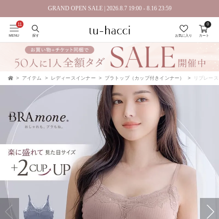
会員登録で今すぐ使えるポイントプレゼント！
GRAND OPEN SALE | 2026.8.7 19:00 - 8.16 23:59
0
MENU
探す
お気に入り
カート
アイテム
レディースインナー
ブラトップ（カップ付きインナー）
リブレースブ
TOP