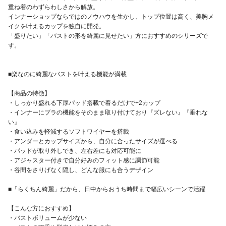
重ね着のわずらわしさから解放。
インナーショップならではのノウハウを生かし、トップ位置は高く、美胸メ
イクを叶えるカップを独自に開発。
「盛りたい」「バストの形を綺麗に見せたい」方におすすめのシリーズで
す。
■楽なのに綺麗なバストを叶える機能が満載
【商品の特徴】
・しっかり盛れる下厚パッド搭載で着るだけで+2カップ
・インナーにブラの機能をそのまま取り付けており『ズレない』『垂れな
い』
・食い込みを軽減するソフトワイヤーを搭載
・アンダーとカップサイズから、自分に合ったサイズが選べる
・パッドが取り外しでき、左右差にも対応可能に
・アジャスター付きで自分好みのフィット感に調節可能
・谷間をさりげなく隠し、どんな服にも合うデザイン
■「らくちん綺麗」だから、日中からおうち時間まで幅広いシーンで活躍
【こんな方におすすめ】
・バストボリュームが少ない