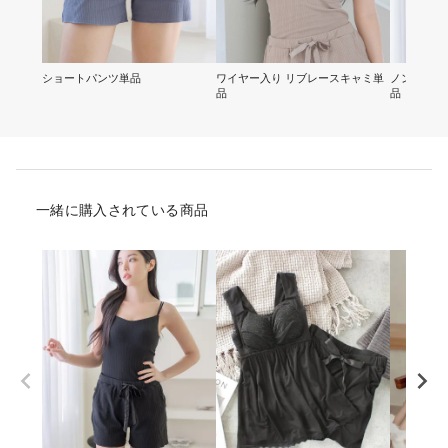
ショートパンツ単品
ワイヤー入り リブレースキャミ単
ノンワイヤ
品
品
一緒に購入されている商品