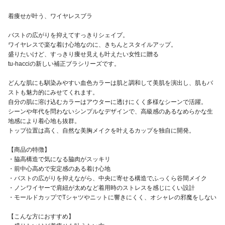
着痩せが叶う、ワイヤレスブラ
バストの広がりを抑えてすっきりシェイプ。
ワイヤレスで楽な着け心地なのに、きちんとスタイルアップ。
盛りたいけど、すっきり痩せ見えも叶えたい女性に贈る
tu-hacciの新しい補正ブラシリーズです。
どんな肌にも馴染みやすい血色カラーは肌と調和して美肌を演出し、肌もバ
ストも魅力的にみせてくれます。
自分の肌に溶け込むカラーはアウターに透けにくく多様なシーンで活躍。
シーンや年代を問わないシンプルなデザインで、高級感のあるなめらかな生
地感により着心地も抜群。
トップ位置は高く、自然な美胸メイクを叶えるカップを独自に開発。
【商品の特徴】
・脇高構造で気になる脇肉がスッキリ
・前中心高めで安定感のある着け心地
・バストの広がりを抑えながら、中央に寄せる構造でふっくら谷間メイク
・ノンワイヤーで肩紐が太めなど着用時のストレスを感じにくい設計
・モールドカップでTシャツやニットに響きにくく、オシャレの邪魔をしない
【こんな方におすすめ】