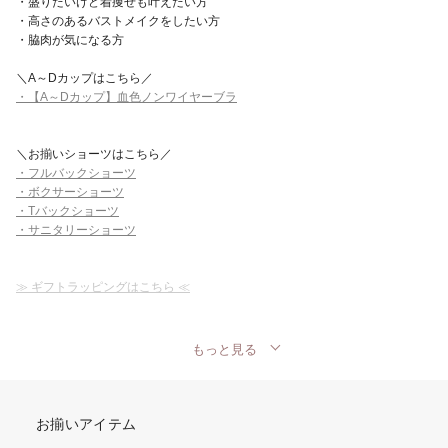
・盛りたいけど着痩せも叶えたい方
・高さのあるバストメイクをしたい方
・脇肉が気になる方
＼A～Dカップはこちら／
・【A～Dカップ】血色ノンワイヤーブラ
＼お揃いショーツはこちら／
・フルバックショーツ
・ボクサーショーツ
・Tバックショーツ
・サニタリーショーツ
≫ ギフトラッピングはこちら ≪
もっと見る
お揃いアイテム