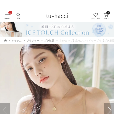
0
会員登録で今すぐ使えるポイントプレゼント！
MENU
探す
お気に入り
カート
アイテム
ブラジャー
ブラ単品
【EFカップ】血色ノンワイヤーブラ【ブラ単
TOP