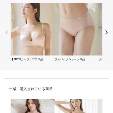
【ABCDカップ】ブラ単品
フルバックショーツ単品
ボクサーシ
一緒に購入されている商品