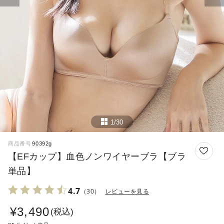
1/30
商品番号
90392g
【EFカップ】血色ノンワイヤーブラ【ブラ
単品】
4.7
（30）
レビューを見る
¥
3,490
税込