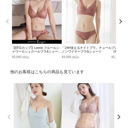
【EFGカップ】Leene フルールシ
「24H使えるナイトブラ」チュール
プレーンブラ
ャワーカシュクールブラ&ショーツ
ノンワイヤーブラ&ショーツ
《BRAmone 
セット / 痛くない脇高谷間ブラ
¥5,990
¥4,690
¥2,790
(税込)
(税込)
(税込
他のお客様はこちらの商品も見ています