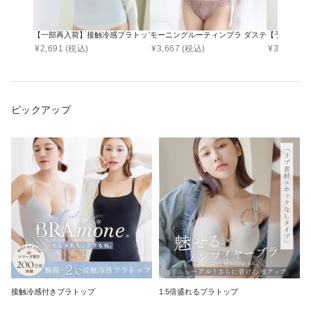
【一部再入荷】接触冷感ブラトップ 深V型/U型/汗取りパッド付き 選べる3タイプ《BRAmo
モーニングルーティンブラ ダスティフルール
【予約販売
¥
2,691
(税込)
¥
3,667
(税込)
¥
3,290
(税
ピックアップ
接触冷感付きブラトップ
1.5倍盛れるブラトップ