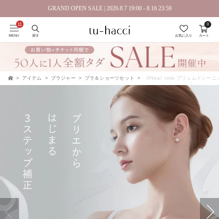
GRAND OPEN SALE | 2026.8.7 19:00 - 8.16 23:59
0
会員登録で今すぐ使えるポイントプレゼント！
MENU
探す
お気に入り
カート
アイテム
ブラジャー
ブラ＆ショーツセット
《Pliea》trois プリュムドシ
TOP