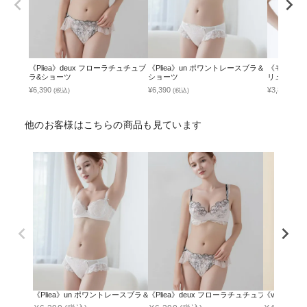
《Pliea》deux フローラチュチュブ
《Pliea》un ポワントレースブラ＆
《モーニン
ラ&ショーツ
ショーツ
リュールレ
単品】
¥6,390
¥6,390
¥3,890
(税込)
(税込)
(税込
他のお客様はこちらの商品も見ています
《Pliea》un ポワントレースブラ＆ショーツ
《Pliea》deux フローラチュチュブラ&ショー
《vivant