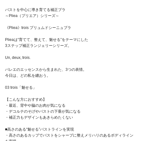
バストを中心に導き育てる補正ブラ
～Pliea（プリエア）シリーズ～
《Pliea》trois プリュムドシーニュブラ
Plieaは“育てて、整えて、魅せる”をテーマにした
3ステップ補正ランジェリーシリーズ。
Un, deux, trois.
バレエのエッセンスから生まれた、3つの表情。
今日は、どの私を纏おう。
03 trois「魅せる」
【こんな方におすすめ】
・最近、背中や脇のお肉が気になる
・デコルテのそげやバストの下垂が気になる
・補正力もデザインもあきらめたくない
■高さのある“魅せる”バストラインを実現
・高さのあるカップでバストをシャープに整えメリハリのあるボディライン