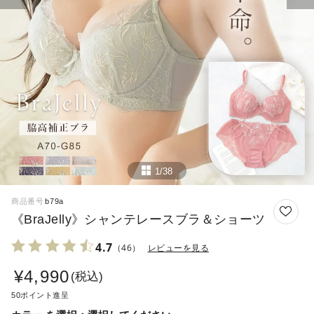
1/38
商品番号
b79a
《BraJelly》シャンテレースブラ＆ショーツ
4.7
（46）
レビューを見る
¥
4,990
税込
50