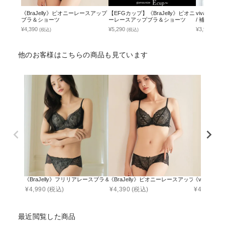
《BraJelly》ピオニーレースアップ
【EFGカップ】《BraJelly》ピオニ
vivant
ブラ＆ショーツ
ーレースアップブラ＆ショーツ
/ 補正ブ
¥4,390
¥5,290
¥3,951
(税込)
(税込)
(税込
他のお客様はこちらの商品も見ています
《BraJelly》フリリアレースブラ＆ショーツ
《BraJelly》ピオニーレースアップブラ＆ショ
《vivant
¥
4,990
(税込)
¥
4,390
(税込)
¥
4,990
(税
最近閲覧した商品