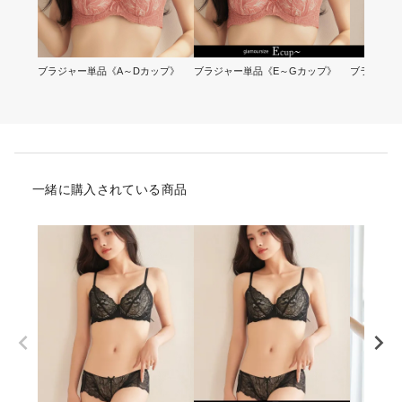
ブラジャー単品《A～Dカップ》
ブラジャー単品《E～Gカップ》
ブラ&ショ
一緒に購入されている商品