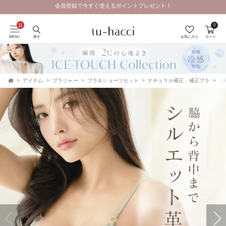
会員登録で今すぐ使えるポイントプレゼント！
0
MENU
探す
お気に入り
カート
アイテム
ブラジャー
ブラ＆ショーツセット
ナチュラル補正・補正ブラ
《B
TOP