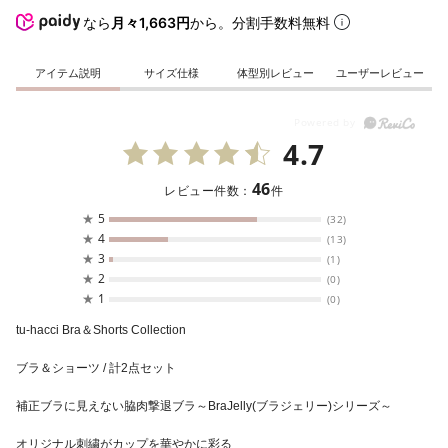
なら
月々1,663円
から。分割手数料無料
アイテム説明
サイズ仕様
体型別レビュー
ユーザーレビュー
4.7
46
レビュー件数：
件
★
5
(32)
★
4
(13)
★
3
(1)
★
2
(0)
★
1
(0)
tu-hacci Bra＆Shorts Collection
ブラ＆ショーツ / 計2点セット
補正ブラに見えない脇肉撃退ブラ～BraJelly(ブラジェリー)シリーズ～
オリジナル刺繍がカップを華やかに彩る