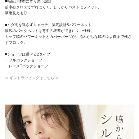
■幅広い体型に寄り添う設計
前中心クロスでずれにくく、しっかりバストにフィット。
華奢見えも◎
■ムダ肉を逃さずキャッチ。脇高設計&パワーネット
幅広のバックベルトは背中の段差ができにくい仕様。
カップ脇のパワーネットとカバーパーツが、流れがちな脇のぷよ肉まで残さ
ずブロック。
■ショーツは選べる2タイプ
・フルバックショーツ
・レースTバックショーツ
≫ ギフトラッピングはこちら ≪