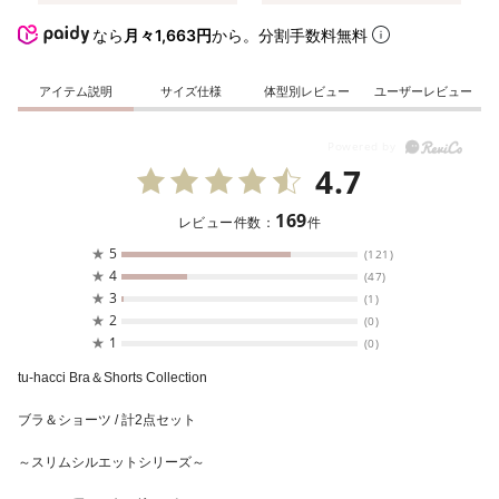
なら
月々1,663円
から。分割手数料無料
アイテム説明
サイズ仕様
体型別レビュー
ユーザーレビュー
4.7
169
レビュー件数：
件
★
5
(121)
★
4
(47)
★
3
(1)
★
2
(0)
★
1
(0)
tu-hacci Bra＆Shorts Collection
ブラ＆ショーツ / 計2点セット
～スリムシルエットシリーズ～