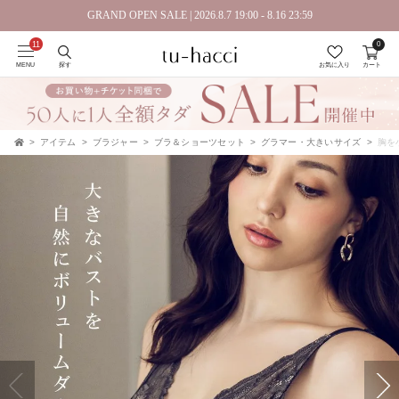
GRAND OPEN SALE | 2026.8.7 19:00 - 8.16 23:59
0
会員登録で今すぐ使えるポイントプレゼント！
MENU
探す
お気に入り
カート
アイテム
ブラジャー
ブラ＆ショーツセット
グラマー・大きいサイズ
胸を
TOP