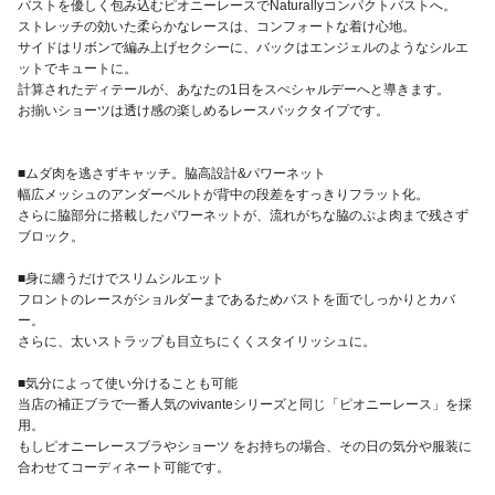
バストを優しく包み込むピオニーレースでNaturallyコンパクトバストへ。
ストレッチの効いた柔らかなレースは、コンフォートな着け心地。
サイドはリボンで編み上げセクシーに、バックはエンジェルのようなシルエ
ットでキュートに。
計算されたディテールが、あなたの1日をスぺシャルデーへと導きます。
お揃いショーツは透け感の楽しめるレースバックタイプです。
■ムダ肉を逃さずキャッチ。脇高設計&パワーネット
幅広メッシュのアンダーベルトが背中の段差をすっきりフラット化。
さらに脇部分に搭載したパワーネットが、流れがちな脇のぷよ肉まで残さず
ブロック。
■身に纏うだけでスリムシルエット
フロントのレースがショルダーまであるためバストを面でしっかりとカバ
ー。
さらに、太いストラップも目立ちにくくスタイリッシュに。
■気分によって使い分けることも可能
当店の補正ブラで一番人気のvivanteシリーズと同じ「
ピオニーレース
」を採
用。
もしピオニーレースブラやショーツ をお持ちの場合、その日の気分や服装に
合わせてコーディネート可能です。