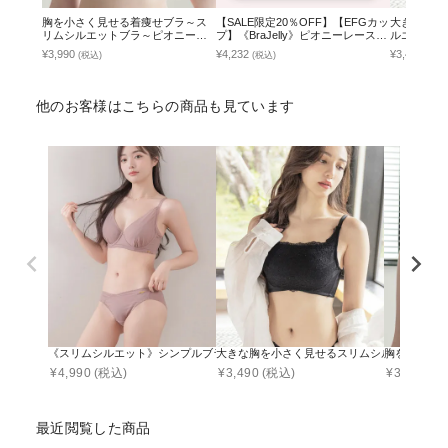
胸を小さく見せる着痩せブラ～ス
【SALE限定20％OFF】【EFGカッ
大きな胸を
リムシルエットブラ～ピオニーレ
プ】《BraJelly》ピオニーレースア
ルエットブ
ース【ブラ単品】
ップブラ＆ショーツ
¥3,990
¥4,232
¥3,490
(税込)
(税込)
(税込
他のお客様はこちらの商品も見ています
《スリムシルエット》シンプルブラ&ショーツ
大きな胸を小さく見せるスリムシルエットブラ
胸を小さく
¥
4,990
(税込)
¥
3,490
(税込)
¥
3,990
(税
最近閲覧した商品