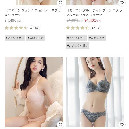
《エアランジュ》ミニョンレースブラ
《モーニングルーティンブラ》エクラ
＆ショーツ
フルールブラ＆ショーツ
¥
4,490
¥
4,890
¥
4,401
4.7
（85）
4.7
（91）
#ノンワイヤー
#谷間メイク
#ノンワイヤー
#谷間メイク
#ナチュラル盛り