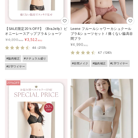
【SALE限定20％OFF】《BraJelly》ピ
Leene フルールシャワーカシュクール
オニーレースアップブラ＆ショーツ
ブラ&ショーツセット / 痛くない脇高谷
間ブラ
¥
4,390
¥
3,512
¥
4,990
4.6
（2133）
4.7
（1243）
#脇肉補正
#ナチュラル盛り
#谷間メイク
#脇肉補正
#L字ワイヤー
#U字ワイヤー