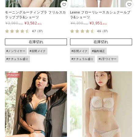
モーニングルーティンブラ フリルスカ
Leene フローリレースカシュクールブ
ラップブラ&ショーツ
ラ&ショーツ
¥
3,980
¥
3,582
¥
4,390
¥
3,951
4.7
（37）
4.6
（37）
在庫切れ
在庫切れ
#ノンワイヤー
#谷間メイク
#谷間メイク
#脇肉補正
#ナチュラル盛り
#ナチュラル盛り
#L字ワイヤー