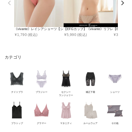
《vivante》レイシアショーツ【ショーツ単品】
【EFGカップ】《vivante》リフレレースブラ
【EFGHカ
¥
1,790
(税込)
¥
5,990
(税込)
¥
3,141
(税
カテゴリ
ナイトブラ
ブラジャー
セクシー
補正下着
ショーツ
ランジェリー
ブラトップ
グラマー
マタニティ
ルームウェア
その他