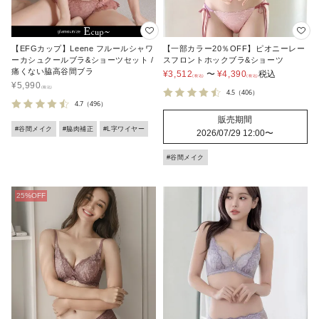
【EFGカップ】Leene フルールシャワ
【一部カラー20％OFF】ピオニーレー
ーカシュクールブラ&ショーツセット /
スフロントホックブラ&ショーツ
痛くない脇高谷間ブラ
¥
3,512
〜
¥
4,390
税込
¥
5,990
4.5
（406）
4.7
（496）
販売期間
#谷間メイク
#脇肉補正
#L字ワイヤー
2026/07/29 12:00
〜
#谷間メイク