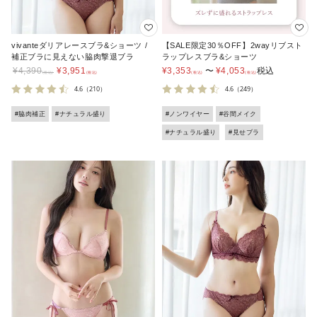
vivanteダリアレースブラ&ショーツ /
【SALE限定30％OFF】2wayリブスト
補正ブラに見えない脇肉撃退ブラ
ラップレスブラ&ショーツ
¥
4,390
¥
3,951
¥
3,353
〜
¥
4,053
税込
4.6
（210）
4.6
（249）
#脇肉補正
#ナチュラル盛り
#ノンワイヤー
#谷間メイク
#ナチュラル盛り
#見せブラ