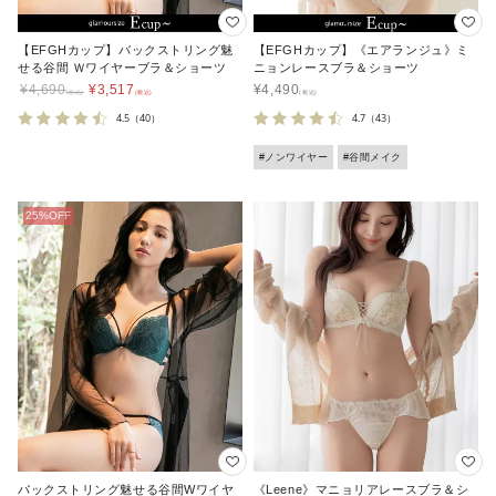
【EFGHカップ】バックストリング魅
【EFGHカップ】《エアランジュ》ミ
せる谷間 Ｗワイヤーブラ＆ショーツ
ニョンレースブラ＆ショーツ
¥
4,690
¥
3,517
¥
4,490
4.5
（40）
4.7
（43）
#ノンワイヤー
#谷間メイク
バックストリング魅せる谷間Wワイヤ
《Leene》マニョリアレースブラ＆シ