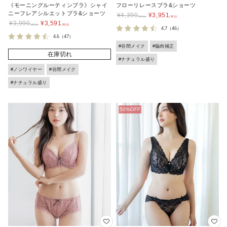
《モーニングルーティンブラ》シャイ
フローリレースブラ&ショーツ
ニーフレアシルエットブラ&ショーツ
¥
4,390
¥
3,951
¥
3,990
¥
3,591
4.7
（46）
4.6
（47）
#谷間メイク
#脇肉補正
在庫切れ
#ナチュラル盛り
#ノンワイヤー
#谷間メイク
#ナチュラル盛り