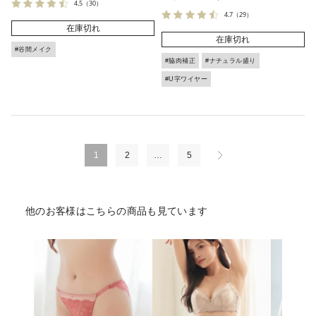
4.5
（30）
4.7
（29）
在庫切れ
在庫切れ
#谷間メイク
#脇肉補正
#ナチュラル盛り
#U字ワイヤー
1
2
…
5
他のお客様はこちらの商品も見ています