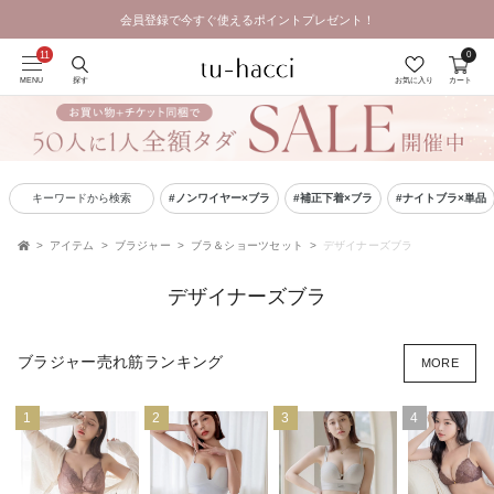
GRAND OPEN SALE | 2026.8.7 19:00 - 8.16 23:59
会員登録で今すぐ使えるポイントプレゼント！
0
MENU
探す
お気に入り
カート
キーワードから検索
#ノンワイヤー×ブラ
#補正下着×ブラ
#ナイトブラ×単品
アイテム
ブラジャー
ブラ＆ショーツセット
デザイナーズブラ
TOP
デザイナーズブラ
ブラジャー売れ筋ランキング
MORE
1
2
3
4