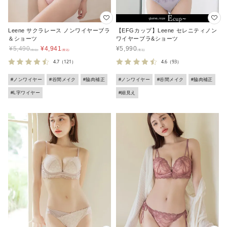
Leene サクラレース ノンワイヤーブラ
【EFGカップ】Leene セレニティノン
＆ショーツ
ワイヤーブラ&ショーツ
¥
5,490
¥
4,941
¥
5,990
4.7
（121）
4.6
（93）
#ノンワイヤー
#谷間メイク
#脇肉補正
#ノンワイヤー
#谷間メイク
#脇肉補正
#L字ワイヤー
#細見え