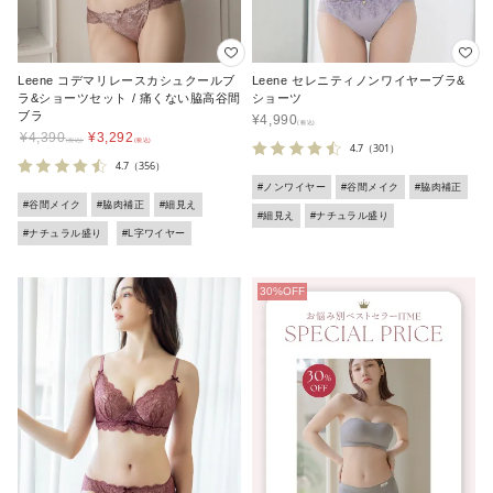
Leene コデマリレースカシュクールブ
Leene セレニティノンワイヤーブラ&
ラ&ショーツセット / 痛くない脇高谷間
ショーツ
ブラ
¥
4,990
¥
4,390
¥
3,292
4.7
（301）
4.7
（356）
#ノンワイヤー
#谷間メイク
#脇肉補正
#谷間メイク
#脇肉補正
#細見え
#細見え
#ナチュラル盛り
#ナチュラル盛り
#L字ワイヤー