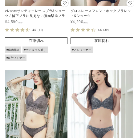
vivanteサンティエレースブラ&ショー
グロスレースフロントホックブラレッ
ツ / 補正ブラに見えない脇肉撃退ブラ
ト&ショーツ
¥
4,590
¥
4,290
4.6
（41）
4.6
（39）
在庫切れ
在庫切れ
#脇肉補正
#ナチュラル盛り
#ノンワイヤー
#U字ワイヤー