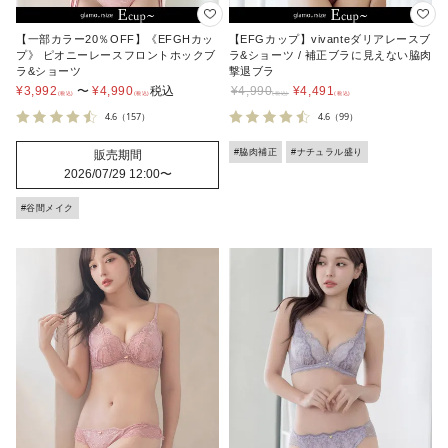
【一部カラー20％OFF】《EFGHカッ
【EFGカップ】vivanteダリアレースブ
プ》 ピオニーレースフロントホックブ
ラ&ショーツ / 補正ブラに見えない脇肉
ラ&ショーツ
撃退ブラ
¥
3,992
〜
¥
4,990
税込
¥
4,990
¥
4,491
4.6
（157）
4.6
（99）
#脇肉補正
#ナチュラル盛り
販売期間
2026/07/29 12:00
〜
#谷間メイク