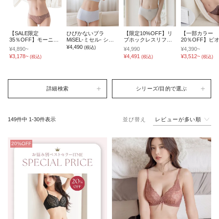
【SALE限定
ひびかないブラ
【限定10%OFF】リ
【一部カラー
35％OFF】モーニン
MiSEL-ミセル- シー
ブホックレスリフト
20％OFF】ピ
グルーティンブラ ダ
ムレス ノンワイヤー
ブラ&ショーツ
レースフロント
¥4,490
(税込)
¥4,890~
¥4,990
¥4,390~
スティフルールブラ&
ブラ＆ショーツ
《BRAmone Fashion
クブラ&ショー
¥3,178~
¥4,491
¥3,512~
(税込)
(税込)
(税込)
ショーツセット
Glamorous》
詳細検索
シリーズ/目的で選ぶ
レビューが多い順
149
件中
1
-
30
件表示
並び替え