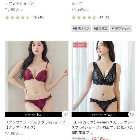
ーブラ＆ショーツ
ョーツ
¥
3,990
¥
4,990
4.6
（46）
4.7
（36）
#谷間メイク
#脇肉補正
#L字ワイヤー
リアンフロントホックブラ&ショーツ
【EFGカップ】vivanteスカラップレー
【グラマーサイズ】
スブラ&ショーツ / 補正ブラに見えない
脇肉撃退ブラ
¥
4,990
¥
4,990
¥
2,495