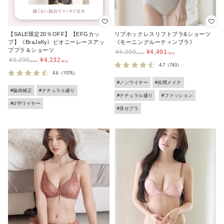
【SALE限定20％OFF】【EFGカッ
リブホックレスリフトブラ&ショーツ
プ】《BraJelly》ピオニーレースアッ
《モーニングルーティンブラ》
プブラ＆ショーツ
¥
4,990
¥
4,491
¥
5,290
¥
4,232
4.7
（743）
4.6
（1076）
#ノンワイヤー
#谷間メイク
#脇肉補正
#ナチュラル盛り
#ナチュラル盛り
#ファッション
#U字ワイヤー
#見せブラ