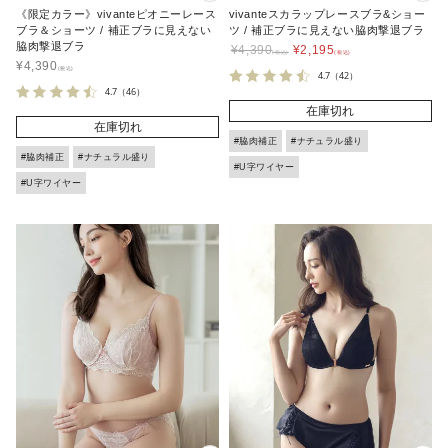
《限定カラー》vivanteピオニーレース
vivanteスカラップレースブラ&ショー
ブラ＆ショーツ / 補正ブラに見えない
ツ / 補正ブラに見えない脇肉撃退ブラ
脇肉撃退ブラ
¥
4,390
¥
2,195
¥
4,390
4.7
（42）
4.7
（46）
在庫切れ
在庫切れ
#脇肉補正
#ナチュラル盛り
#脇肉補正
#ナチュラル盛り
#U字ワイヤー
#U字ワイヤー