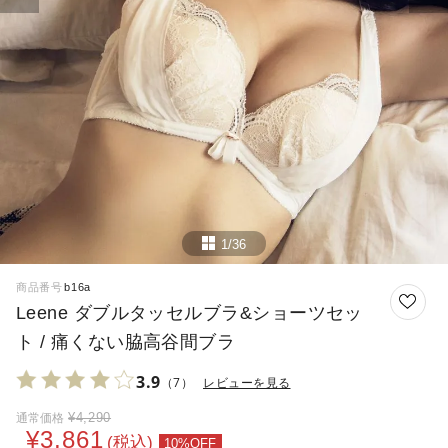
1/36
商品番号
b16a
Leene ダブルタッセルブラ&ショーツセッ
ト / 痛くない脇高谷間ブラ
3.9
（7）
レビューを見る
¥
4,290
通常価格
¥
3,861
税込