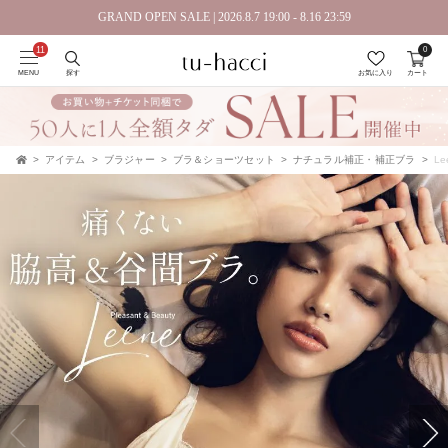
GRAND OPEN SALE | 2026.8.7 19:00 - 8.16 23:59
0
MENU
探す
お気に入り
カート
アイテム
ブラジャー
ブラ＆ショーツセット
ナチュラル補正・補正ブラ
L
TOP