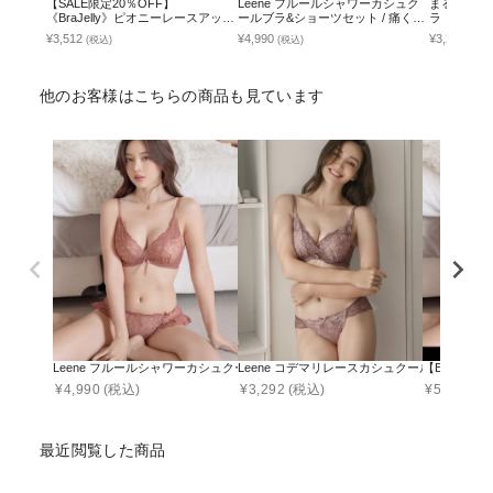
【SALE限定20％OFF】
Leene フルールシャワーカシュク
まるごと包
《BraJelly》ピオニーレースアップ
ールブラ&ショーツセット / 痛くな
ラ「ラクシ
ブラ＆ショーツ
い脇高谷間ブラ
なし
¥3,512
¥4,990
¥3,231
(税込)
(税込)
(税込
他のお客様はこちらの商品も見ています
Leene フルールシャワーカシュクールブラ&ショーツセット / 痛くない脇高谷間
Leene コデマリレースカシュクールブラ&ショ
【EFGカッ
¥
4,990
(税込)
¥
3,292
(税込)
¥
5,990
(税
最近閲覧した商品