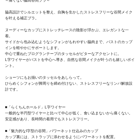
～痛くない脇高谷間ブラ～
脇高設計でシルエットを整え、自胸を生かしたストレスフリーな谷間メイク
を叶える補正ブラ。
ヌーディーなカップにストレッチレースの陰影が浮かぶ、エレガントな一
着。
サイドから包み込むようなシフォンがもれやすい脇肉まで、バストのカップ
インを軽やかにサポートします。
中心で重ねたブログランテープのタッセルがビターなアクセントに。
L字ワイヤーがバストを中心へ導き、自然な谷間メイクが叶うのも嬉しいポイ
ント。
ショーツにもお揃いのタッセルをあしらって。
ひらめくシフォンが脚周りを締め付けない、ストレスフリーなリンパ解放設
計です。
■「らくちんホールド」L字ワイヤー
一般的な半円型ワイヤーと比べて中心が低く、食い込まないから痛くない。
安定感があり、長時間の着用でもストレスフリー。
■「魅力的なI字型の谷間」パワーネット仕込みのカップ
カップ裏には、ストラップに添わせるようにパワーネットを配置。