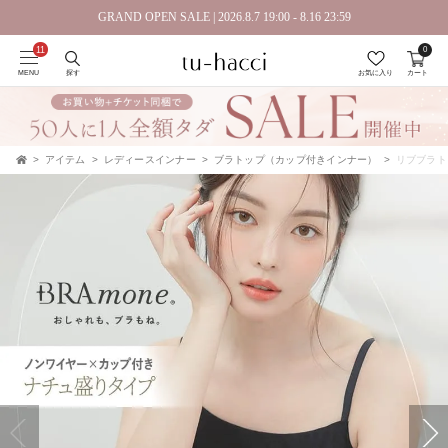
GRAND OPEN SALE | 2026.8.7 19:00 - 8.16 23:59
0
会員登録で今すぐ使えるポイントプレゼント！
MENU
探す
お気に入り
カート
アイテム
レディースインナー
ブラトップ（カップ付きインナー）
リブブラトップ
TOP