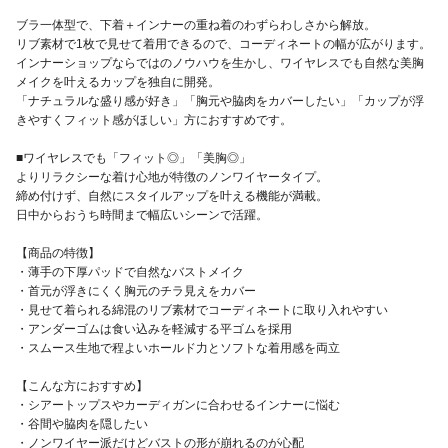
ブラ一体型で、下着＋インナーの重ね着のわずらわしさから解放。
リブ素材で1枚で見せて着用できるので、コーディネートの幅が広がります。
インナーショップならではのノウハウを生かし、ワイヤレスでも自然な美胸
メイクを叶えるカップを独自に開発。
「ナチュラルな盛り感が好き」「胸元や脇肉をカバーしたい」「カップが浮
きやすくフィット感がほしい」方におすすめです。
■ワイヤレスでも「フィット◎」「美胸◎」
よりリラクシーな着け心地が特徴のノンワイヤータイプ。
締め付けず、自然にスタイルアップを叶える機能が満載。
日中からおうち時間まで幅広いシーンで活躍。
【商品の特徴】
・薄手の下厚パッドで自然なバストメイク
・首元が浮きにくく胸元のチラ見えをカバー
・見せて着られる綿混のリブ素材でコーディネートに取り入れやすい
・アンダーゴムは食い込みを軽減する平ゴムを採用
・スムース生地で程よいホールド力とソフトな着用感を両立
【こんな方におすすめ】
・シアートップスやカーディガンに合わせるインナーに悩む
・谷間や脇肉を隠したい
・ノンワイヤー派だけどバストの形が崩れるのが心配