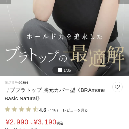
1/35
商品番号
90394
リブブラトップ 胸元カバー型《BRAmone
Basic Natural》
4.6
（116）
レビューを見る
¥
2,990
¥
3,190
〜
税込