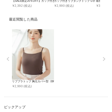
【SALE限定20％OFF】カップ付きリブタンクトップ スクエアネック型《BRAmone Bas
カップ付きリブタンクトップ Uネック型《BRAmone 
着痩せブラトップ
¥
2,392
(税込)
¥
2,990
(税込)
¥
3,790
(税
最近閲覧した商品
リブブラトップ 胸元カバー型《BRAmone Basic Natural》
¥
2,990
(税込)
ピックアップ