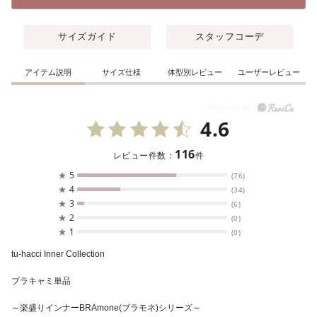
サイズガイド
スタッフコーデ
アイテム説明
サイズ仕様
体型別レビュー
ユーザーレビュー
4.6
116
レビュー件数：
件
★
5
(76)
★
4
(34)
★
3
(6)
★
2
(0)
★
1
(0)
tu-hacci Inner Collection
ブラキャミ単品
～楽盛りインナーBRAmone(ブラモネ)シリーズ～