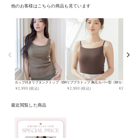
他のお客様はこちらの商品も見ています
カップ付きリブタンクトップ《BRAmone Basic Volume+》
リブブラトップ 胸元カバー型《BRAmone Basic N
カップ付きリブ
¥
2,990
(税込)
¥
2,990
(税込)
¥
2,990
(税
最近閲覧した商品