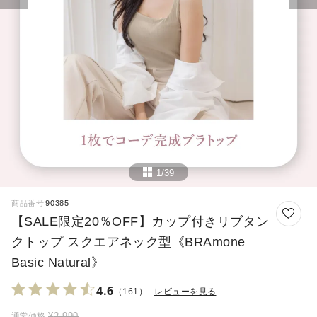
1/39
商品番号
90385
【SALE限定20％OFF】カップ付きリブタン
クトップ スクエアネック型《BRAmone
Basic Natural》
4.6
（161）
レビューを見る
¥
2,990
通常価格