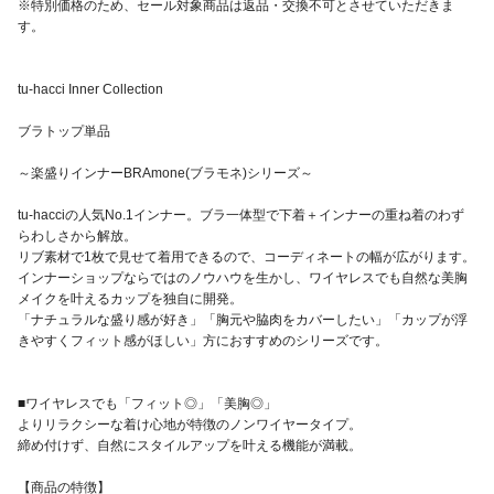
※特別価格のため、セール対象商品は返品・交換不可とさせていただきま
す。
tu-hacci Inner Collection
ブラトップ単品
～楽盛りインナーBRAmone(ブラモネ)シリーズ～
tu-hacciの人気No.1インナー。ブラ一体型で下着＋インナーの重ね着のわず
らわしさから解放。
リブ素材で1枚で見せて着用できるので、コーディネートの幅が広がります。
インナーショップならではのノウハウを生かし、ワイヤレスでも自然な美胸
メイクを叶えるカップを独自に開発。
「ナチュラルな盛り感が好き」「胸元や脇肉をカバーしたい」「カップが浮
きやすくフィット感がほしい」方におすすめのシリーズです。
■ワイヤレスでも「フィット◎」「美胸◎」
よりリラクシーな着け心地が特徴のノンワイヤータイプ。
締め付けず、自然にスタイルアップを叶える機能が満載。
【商品の特徴】