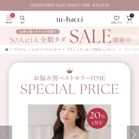
GRAND OPEN SALE | 2026.8.7 19:00 - 8.16 23:59
0
会員登録で今すぐ使えるポイントプレゼント！
MENU
探す
お気に入り
カート
アイテム
レディースインナー
ブラトップ（カップ付きインナー）
【SALE限
TOP