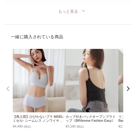
もっと見る
一緒に購入されている商品
【再入荷】ひびかないブラ MiSEL-
カップ付きバックオープンブラト
リブブラトッ
ミセル- シームレス ノンワイヤー
ップ《BRAmone Fashion Easy》
Basic Natu
ブラ＆ショーツ
¥4,490
¥3,190
¥2,990
(税込)
(税込)
(税込