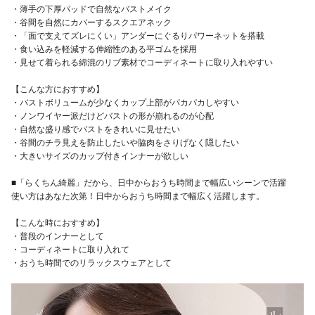
・薄手の下厚パッドで自然なバストメイク
・谷間を自然にカバーするスクエアネック
・「面で支えてズレにくい」アンダーにぐるりパワーネットを搭載
・食い込みを軽減する伸縮性のある平ゴムを採用
・見せて着られる綿混のリブ素材でコーディネートに取り入れやすい
【こんな方におすすめ】
・バストボリュームが少なくカップ上部がパカパカしやすい
・ノンワイヤー派だけどバストの形が崩れるのが心配
・自然な盛り感でバストをきれいに見せたい
・谷間のチラ見えを防止したいや脇肉をさりげなく隠したい
・大きいサイズのカップ付きインナーが欲しい
■「らくちん綺麗」だから、日中からおうち時間まで幅広いシーンで活躍
使い方はあなた次第！日中からおうち時間まで幅広く活躍します。
【こんな時におすすめ】
・普段のインナーとして
・コーディネートに取り入れて
・おうち時間でのリラックスウェアとして