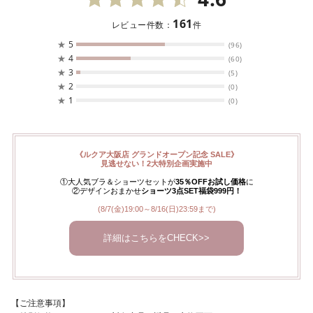
161
レビュー件数：
件
★
5
(96)
★
4
(60)
★
3
(5)
★
2
(0)
★
1
(0)
《ルクア大阪店 グランドオープン記念 SALE》
見逃せない！2大特別企画実施中
①大人気ブラ＆ショーツセットが
35％OFFお試し価格
に
②デザインおまかせ
ショーツ3点SET福袋999円！
(8/7(金)19:00～8/16(日)23:59まで)
詳細はこちらをCHECK>>
【ご注意事項】