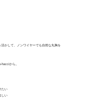
を活かして、ノンワイヤーでも自然な丸胸を
acciから。
けたい
ほしい