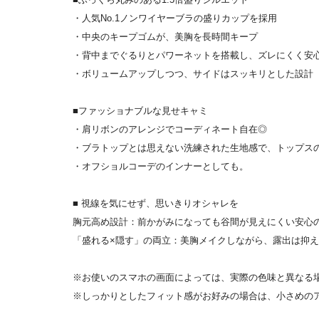
・人気No.1ノンワイヤーブラの盛りカップを採用
・中央のキープゴムが、美胸を長時間キープ
・背中までぐるりとパワーネットを搭載し、ズレにくく安
・ボリュームアップしつつ、サイドはスッキリとした設計
■ファッショナブルな見せキャミ
・肩リボンのアレンジでコーディネート自在◎
・ブラトップとは思えない洗練された生地感で、トップス
・オフショルコーデのインナーとしても。
■ 視線を気にせず、思いきりオシャレを
胸元高め設計：前かがみになっても谷間が見えにくい安心
「盛れる×隠す」の両立：美胸メイクしながら、露出は抑
※お使いのスマホの画面によっては、実際の色味と異なる
※しっかりとしたフィット感がお好みの場合は、小さめの