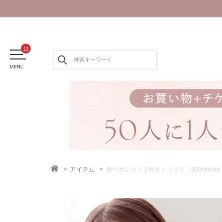
MENU
アイテム
肩リボンカップ付きトップス《BRAmone Fash
TOP