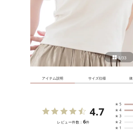
1/33
アイテム説明
サイズ仕様
体
★
5
4.7
★
4
★
3
6
★
2
レビュー件数：
件
★
1