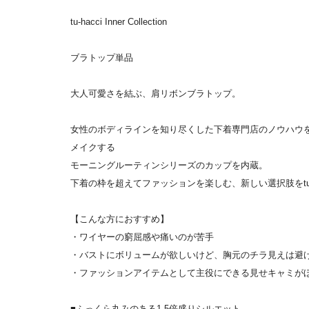
tu-hacci Inner Collection
ブラトップ単品
大人可愛さを結ぶ、肩リボンブラトップ。
女性のボディラインを知り尽くした下着専門店のノウハウ
メイクする
モーニングルーティンシリーズのカップを内蔵。
下着の枠を超えてファッションを楽しむ、新しい選択肢をtu-h
【こんな方におすすめ】
・ワイヤーの窮屈感や痛いのが苦手
・バストにボリュームが欲しいけど、胸元のチラ見えは避
・ファッションアイテムとして主役にできる見せキャミが
■ふっくら丸みのある1.5倍盛りシルエット