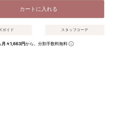
カートに入れる
ズガイド
スタッフコーデ
ら
月々1,663円
から。分割手数料無料