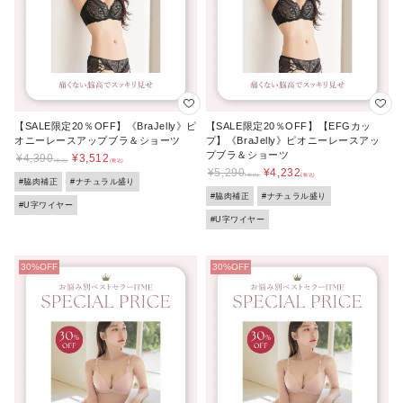
【SALE限定20％OFF】《BraJelly》ピ
【SALE限定20％OFF】【EFGカッ
オニーレースアップブラ＆ショーツ
プ】《BraJelly》ピオニーレースアッ
プブラ＆ショーツ
¥
4,390
¥
3,512
¥
5,290
¥
4,232
#脇肉補正
#ナチュラル盛り
#脇肉補正
#ナチュラル盛り
#U字ワイヤー
#U字ワイヤー