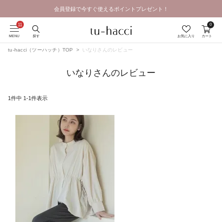
会員登録で今すぐ使えるポイントプレゼント！
GRAND OPEN SALE | 2026.8.7 19:00 - 8.16 23:59
0
MENU
探す
お気に入り
カート
tu-hacci（ツーハッチ）TOP
いなりさんのレビュー
いなりさんのレビュー
1
件中
1
-
1
件表示