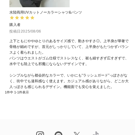
水陸両用UVカットノーカラーシャツ&パンツ
購入者
投稿日
2025/08/06
上下ともにややゆとりのあるサイズ感で、動きやすさ◎。上半身が華奢で
骨格が細めですが、首元がしっかりしていて、上半身がもたつかずバラン
スよく着られました。

パンツはウエストがゴム仕様でストレスなく、裾も細すぎず広すぎずで、
水中でも陸上でも邪魔にならないデザインです。

シンプルながら都会的なカラーで、いかにも“ラッシュガード”っぽさがな
く、街中でも違和感なく使えます。カジュアル感がありながら、どこか大
1
件中
1
-
1
件表示