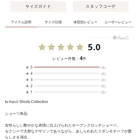
サイズガイド
スタッフコーデ
アイテム説明
サイズ仕様
体型別レビュー
ユーザーレビュー
5.0
4
レビュー件数：
件
★
5
(4)
★
4
(0)
★
3
(0)
★
2
(0)
★
1
(0)
tu-hacci Shorts Collection
ショーツ単品
女性らしい艶やかな表情に仕上げられたオープンクロッチショーツ。
セクシーで大胆なデザインでありながら、あしらわれたリボンモチーフが愛
らしさを演出。