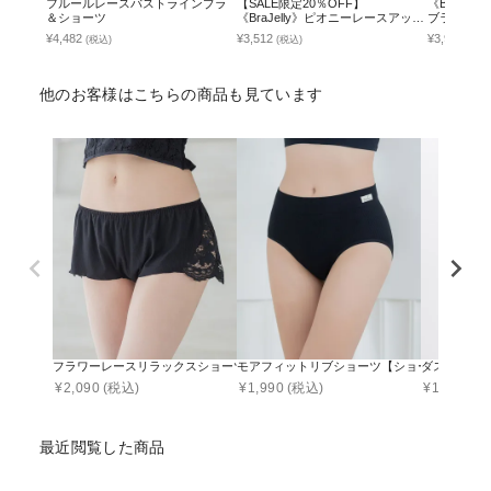
フルールレースバストラインブラ
【SALE限定20％OFF】
《BraJe
＆ショーツ
《BraJelly》ピオニーレースアップ
ブラ【ブラ
ブラ＆ショーツ
¥4,482
¥3,512
¥3,990
(税込)
(税込)
(税込
他のお客様はこちらの商品も見ています
フラワーレースリラックスショーツ【ショーツ単品】
モアフィットリブショーツ【ショーツ単品】
ダスティフ
¥
2,090
(税込)
¥
1,990
(税込)
¥
1,881
(税
最近閲覧した商品