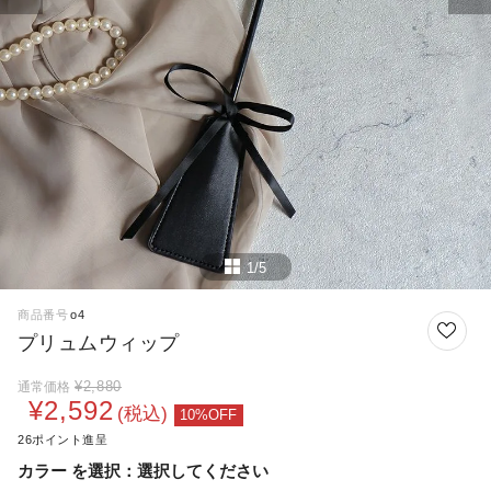
1/5
商品番号
o4
プリュムウィップ
¥
2,880
通常価格
¥
2,592
税込
26
カラー
選択してください