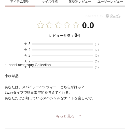
アイテム説明
サイズ仕様
体型別レビュー
ユーザーレビュー
0.0
0
レビュー件数：
件
★
5
(0)
★
4
(0)
★
3
(0)
★
2
(0)
tu-hacci accessory Collection
★
1
(0)
小物単品
あなたは、スパイシーorスウィートどちらが好み？
2wayタイプで非日常空間を与えてくれる。
あなただけが知っているスペシャルなナイトを楽しんで。
もっと見る