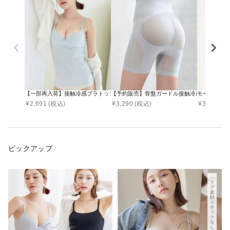
【一部再入荷】接触冷感ブラトップ 深V型/U型/汗取りパッド付き 選べる3タイプ《BRAmo
【予約販売】骨盤ガードル接触冷感タイプ
モーニングル
¥
2,691
(税込)
¥
3,290
(税込)
¥
3,178
(税
ピックアップ