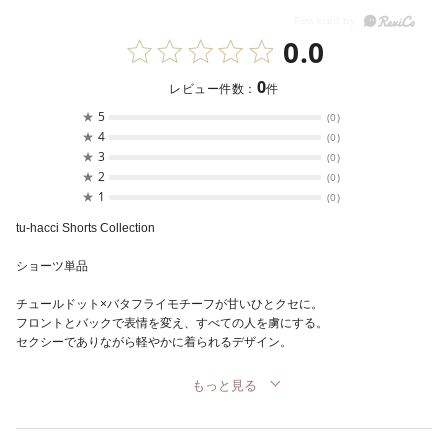
0.0
0
レビュー件数：
件
★
5
(0)
★
4
(0)
★
3
(0)
★
2
(0)
★
1
(0)
tu-hacci Shorts Collection
ショーツ単品
チュールドット×バタフライモチーフが甘いひとクセに。
フロントとバックで表情を変え、すべての人を虜にする。
セクシーでありながら軽やかに着られるデザイン。
もっと見る