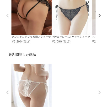
アンシャンテブラお揃いショーツ【ショーツ単品】
ピオニーレースTバックショーツ 【ショーツ単
フルールシ
¥
2,290
(税込)
¥
2,090
(税込)
¥
2,090
(税
最近閲覧した商品