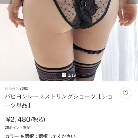
1/19
商品番号
s382
パピヨンレースストリングショーツ【ショ
ーツ単品】
¥
2,480
税込
25
カラー
選択してください