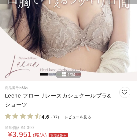
1/34
商品番号
b63a
Leene フローリレースカシュクールブラ&
ショーツ
4.6
（37）
レビューを見る
¥
4,390
通常価格
¥
3,951
税込