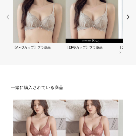
【A～Dカップ】ブラ単品
【EFGカップ】ブラ単品
【EFGカ
ット
一緒に購入されている商品