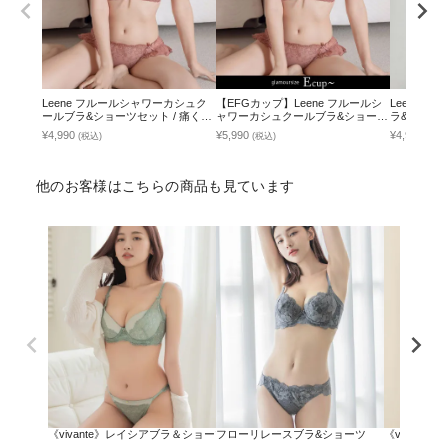
Leene フルールシャワーカシュク
【EFGカップ】Leene フルールシ
Leene 
ールブラ&ショーツセット / 痛くな
ャワーカシュクールブラ&ショーツ
ラ&ショー
い脇高谷間ブラ
セット / 痛くない脇高谷間ブラ
¥4,990
¥5,990
¥4,990
(税込)
(税込)
(税込
他のお客様はこちらの商品も見ています
《vivante》レイシアブラ＆ショーツ
フローリレースブラ&ショーツ
《vivant