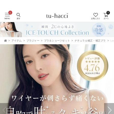
会員登録で今すぐ使えるポイントプレゼント！
0
MENU
探す
お気に入り
カート
アイテム
ブラジャー
ブラ＆ショーツセット
ナチュラル補正・補正ブラ
L
TOP