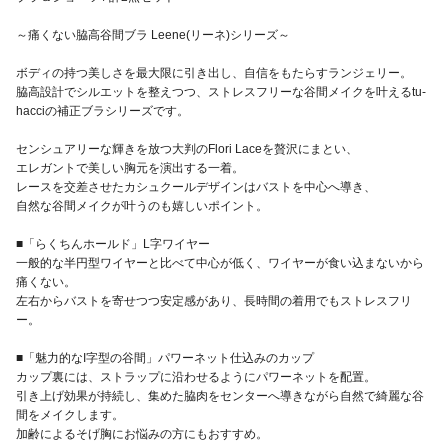
～痛くない脇高谷間ブラ Leene(リーネ)シリーズ～
ボディの持つ美しさを最大限に引き出し、自信をもたらすランジェリー。
脇高設計でシルエットを整えつつ、ストレスフリーな谷間メイクを叶えるtu-
hacciの補正ブラシリーズです。
センシュアリーな輝きを放つ大判のFlori Laceを贅沢にまとい、
エレガントで美しい胸元を演出する一着。
レースを交差させたカシュクールデザインはバストを中心へ導き、
自然な谷間メイクが叶うのも嬉しいポイント。
■「らくちんホールド」L字ワイヤー
一般的な半円型ワイヤーと比べて中心が低く、ワイヤーが食い込まないから
痛くない。
左右からバストを寄せつつ安定感があり、長時間の着用でもストレスフリ
ー。
■「魅力的なI字型の谷間」パワーネット仕込みのカップ
カップ裏には、ストラップに沿わせるようにパワーネットを配置。
引き上げ効果が持続し、集めた脇肉をセンターへ導きながら自然で綺麗な谷
間をメイクします。
加齢によるそげ胸にお悩みの方にもおすすめ。