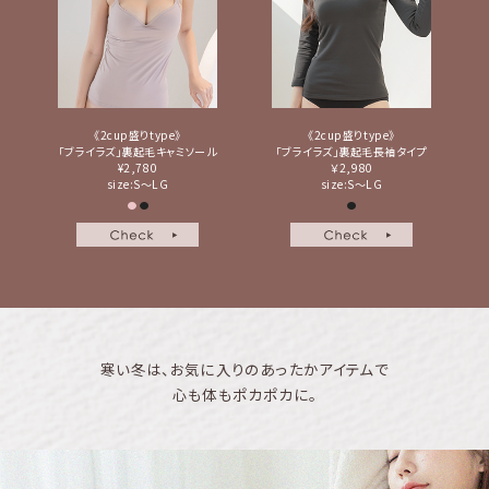
《2cup盛りtype》
《2cup盛りtype》
「ブライラズ」裏起毛キャミソール
「ブライラズ」裏起毛長袖タイプ
¥2,780
￥2,980
size:S～LG
size:S～LG
寒い冬は、お気に入りのあったかアイテムで
心も体もポカポカに。