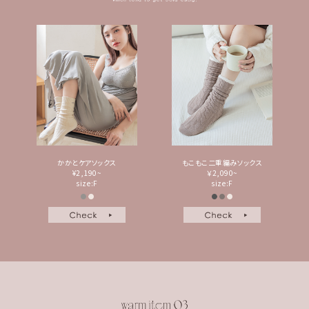
かかとケアソックス
もこもこ二重編みソックス
¥2,190~
￥2,090~
size:F
size:F