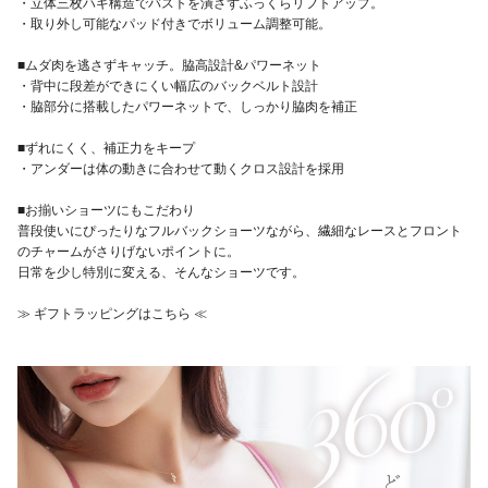
・立体三枚ハギ構造でバストを潰さずふっくらリフトアップ。
・取り外し可能なパッド付きでボリューム調整可能。
■ムダ肉を逃さずキャッチ。脇高設計&パワーネット
・背中に段差ができにくい幅広のバックベルト設計
・脇部分に搭載したパワーネットで、しっかり脇肉を補正
■ずれにくく、補正力をキープ
・アンダーは体の動きに合わせて動くクロス設計を採用
■お揃いショーツにもこだわり
普段使いにぴったりなフルバックショーツながら、繊細なレースとフロント
のチャームがさりげないポイントに。
日常を少し特別に変える、そんなショーツです。
≫ ギフトラッピングはこちら ≪