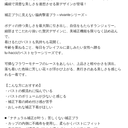
繊細で清楚な美しさを連想させる新デザインが登場！
補正ブラに見えない脇肉撃退ブラ～vivanteシリーズ～
ボディの持つ美しさを最大限に引き出し、自信をもたらすランジェリー。
細部までこだわり抜いた贅沢デザインに、美補正機能を限りなく詰め込ん
で。
着けるたびバストも気持ちも花開く。
年齢を重ねるごと、毎日をプレイフルに楽しみたい女性へ贈る
tu-hacciのベストセラーシリーズです。
可憐なフラワーモチーフのレースをあしらい、上品さと軽やかさを演出。
落ち着いた色味に芳しい花々が浮かび上がる、奥行きのある美しさを感じら
れる一着です。
【こんな方におすすめ】
・バストの横流れに悩んでいる
・バストのボリュームが少ないと感じる
・補正下着の締め付け感が苦手
・おしゃれな補正下着がほしい
■「ナチュラル補正が叶う」苦しくない補正ブラ
・カップの内側に不織布を使用し、柔らかくバストにフィット