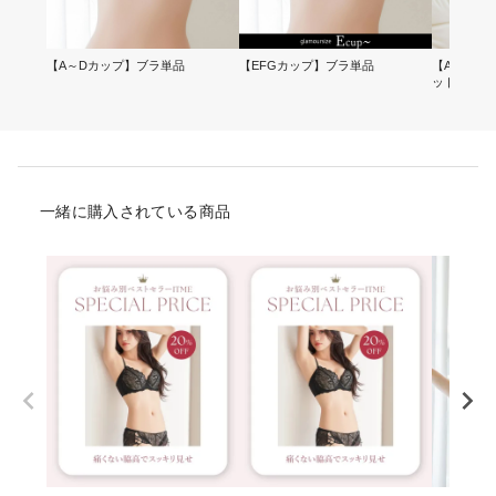
【A～Dカップ】ブラ単品
【EFGカップ】ブラ単品
【A～Dカ
ット
一緒に購入されている商品