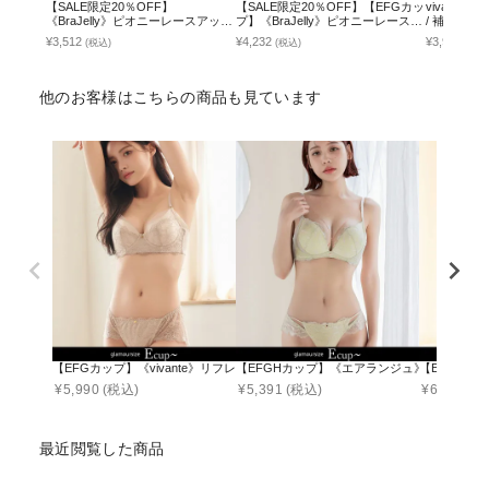
【SALE限定20％OFF】
【SALE限定20％OFF】【EFGカッ
vivant
《BraJelly》ピオニーレースアップ
プ】《BraJelly》ピオニーレースア
/ 補正ブ
ブラ＆ショーツ
ップブラ＆ショーツ
¥3,512
¥4,232
¥3,951
(税込)
(税込)
(税込
他のお客様はこちらの商品も見ています
【EFGカップ】《vivante》リフレレースブラ&ショーツ
【EFGHカップ】《エアランジュ》ルリアンブ
【EFGカッ
¥
5,990
(税込)
¥
5,391
(税込)
¥
6,490
(税
最近閲覧した商品