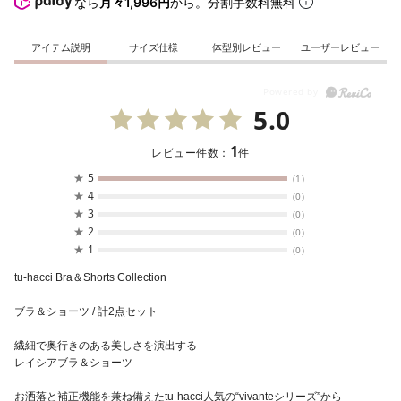
なら
月々1,996円
から。分割手数料無料
アイテム説明
サイズ仕様
体型別レビュー
ユーザーレビュー
5.0
1
レビュー件数：
件
★
5
(1)
★
4
(0)
★
3
(0)
★
2
(0)
★
1
(0)
tu-hacci Bra＆Shorts Collection
ブラ＆ショーツ / 計2点セット
繊細で奥行きのある美しさを演出する
レイシアブラ＆ショーツ
お洒落と補正機能を兼ね備えたtu-hacci人気の“vivanteシリーズ”から