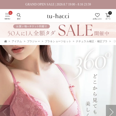
会員登録で今すぐ使えるポイントプレゼント！
GRAND OPEN SALE | 2026.8.7 19:00 - 8.16 23:59
0
MENU
探す
お気に入り
カート
アイテム
ブラジャー
ブラ＆ショーツセット
ナチュラル補正・補正ブラ
【E
TOP