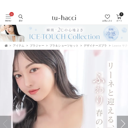
0
MENU
探す
お気に入り
カート
アイテム
ブラジャー
ブラ＆ショーツセット
デザイナーズブラ
Leene 
TOP