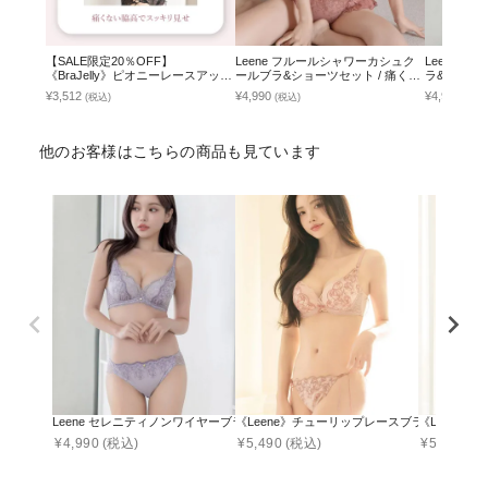
【SALE限定20％OFF】
Leene フルールシャワーカシュク
Leene 
《BraJelly》ピオニーレースアップ
ールブラ&ショーツセット / 痛くな
ラ&ショー
ブラ＆ショーツ
い脇高谷間ブラ
¥3,512
¥4,990
¥4,990
(税込)
(税込)
(税込
他のお客様はこちらの商品も見ています
Leene セレニティノンワイヤーブラ&ショーツ
《Leene》チューリップレースブラ＆ショーツ
《Leene
¥
4,990
(税込)
¥
5,490
(税込)
¥
5,490
(税