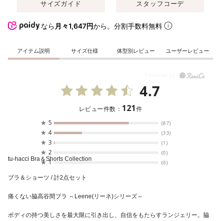
サイズガイド
スタッフコーデ
なら
月々1,647円
から。分割手数料無料
アイテム説明
サイズ仕様
体型別レビュー
ユーザーレビュー
4.7
121
レビュー件数：
件
★
5
(87)
★
4
(33)
★
3
(1)
★
2
(0)
tu-hacci Bra＆Shorts Collection
★
1
(0)
ブラ＆ショーツ / 計2点セット
痛くない脇高谷間ブラ ～Leene(リーネ)シリーズ～
ボディの持つ美しさを最大限に引き出し、自信をもたらすランジェリー。脇