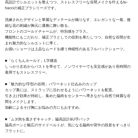
高設計でシルエットを整えつつ、ストレスフリーな谷間メイクを叶えるtu-
hacciの補正ブラシリーズです。
洗練されたデザインと華麗なディテールが織りなす、エレガントな一着。微
細な花の刺繍が胸元に優雅に舞い散る。
フロントのゴールドチャームが、特別感をプラス。
機能性にもこだわり、補正ブラとしての役割を果たしつつ、自然な谷間が生
まれ魅力的なシルエットに導く。
お揃いショーツは上品なムードを纏う伸縮性のあるフルバックショーツ。
■「らくちんホールド」L字構造
しっかり左右からバストを寄せて、ノンワイヤーでも安定感があり長時間の
着用でもストレスフリー。
■「魅力的なI字型の谷間」パワーネット仕込みのカップ
カップ裏には、ストラップに沿わせるようにパワーネットを配置。
引き上げ効果が持続し、集めた脇肉をセンターへ導きながら自然で綺麗な谷
間をメイクします。
加齢によるそげ胸にお悩みの方にもおすすめ。
■「ムダ肉を逃さずキャッチ」脇高設計&U字バック
脇高ボーンと幅広のサイドベルトが、気になる脇肉や背中の段差をすっきり
フラットに。