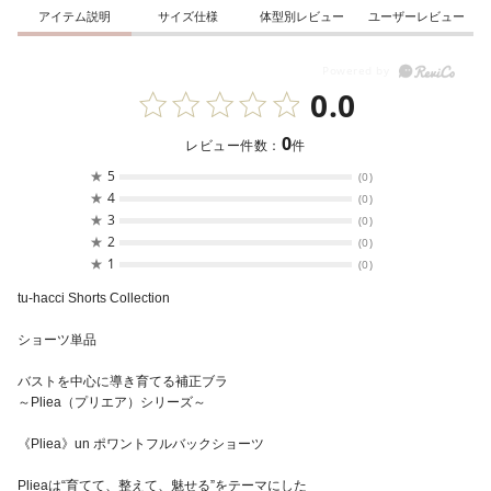
アイテム説明
サイズ仕様
体型別レビュー
ユーザーレビュー
0.0
0
レビュー件数：
件
★
5
(0)
★
4
(0)
★
3
(0)
★
2
(0)
★
1
(0)
tu-hacci Shorts Collection
ショーツ単品
バストを中心に導き育てる補正ブラ
～Pliea（プリエア）シリーズ～
《Pliea》un ポワントフルバックショーツ
Plieaは“育てて、整えて、魅せる”をテーマにした