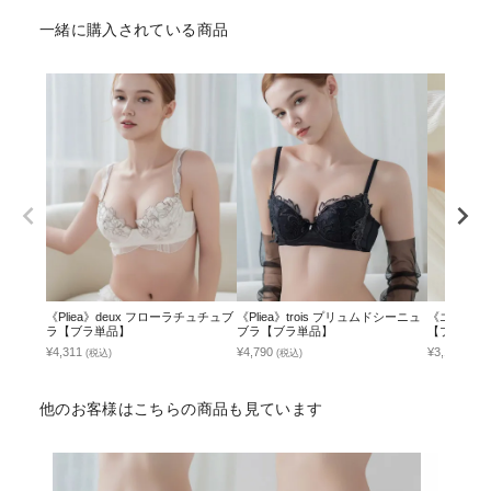
一緒に購入されている商品
《Pliea》deux フローラチュチュブ
《Pliea》trois プリュムドシーニュ
《エアラン
ラ【ブラ単品】
ブラ【ブラ単品】
【ブラ単品
¥4,311
¥4,790
¥3,141
(税込)
(税込)
(税込
他のお客様はこちらの商品も見ています