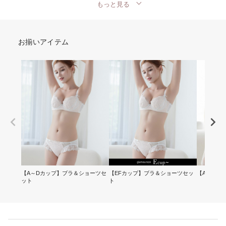
もっと見る
お揃いアイテム
【A～Dカップ】ブラ＆ショーツセ
【EFカップ】ブラ＆ショーツセッ
【A～Dカ
ット
ト