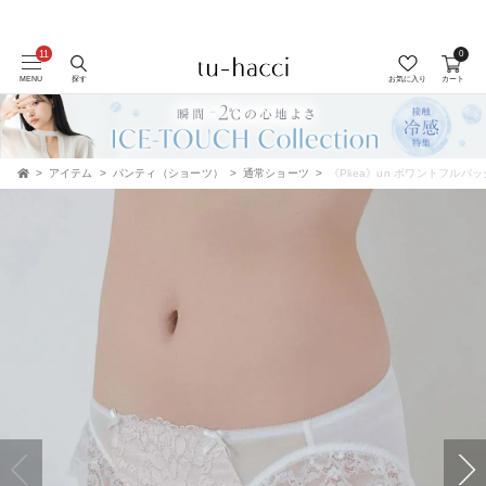
0
会員登録で今すぐ使えるポイントプレゼント！
MENU
探す
お気に入り
カート
アイテム
パンティ（ショーツ）
通常ショーツ
《Pliea》un ポワントフル
TOP