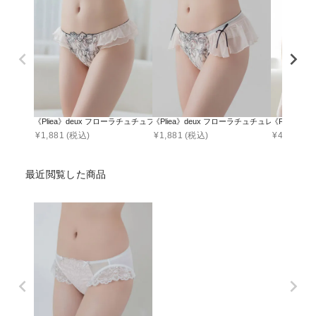
《Pliea》deux フローラチュチュフルバックショーツ【ショーツ単品】
《Pliea》deux フローラチュチュレースバ
《Pliea》
¥
1,881
(税込)
¥
1,881
(税込)
¥
4,790
(税
最近閲覧した商品