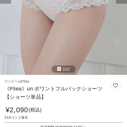
1/12
商品番号
u373s1
《Pliea》un ポワントフルバックショーツ
【ショーツ単品】
¥
2,090
税込
21