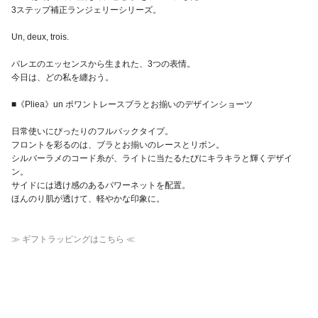
3ステップ補正ランジェリーシリーズ。
Un, deux, trois.
バレエのエッセンスから生まれた、3つの表情。
今日は、どの私を纏おう。
■《Pliea》un ポワントレースブラとお揃いのデザインショーツ
日常使いにぴったりのフルバックタイプ。
フロントを彩るのは、ブラとお揃いのレースとリボン。
シルバーラメのコード糸が、ライトに当たるたびにキラキラと輝くデザイ
ン。
サイドには透け感のあるパワーネットを配置。
ほんのり肌が透けて、軽やかな印象に。
≫ ギフトラッピングはこちら ≪