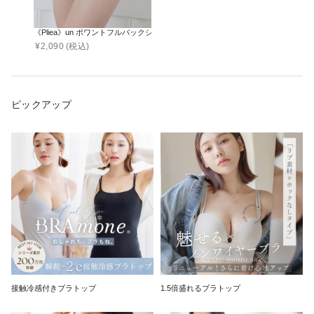
《Pliea》un ポワントフルバックショーツ【ショーツ単品】
¥
2,090
(税込)
ピックアップ
接触冷感付きブラトップ
1.5倍盛れるブラトップ