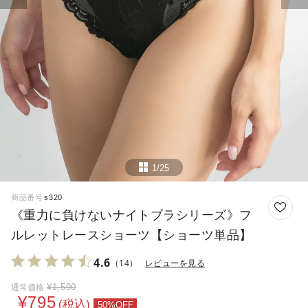
1/25
商品番号
s320
《重力に負けないナイトブラシリーズ》フ
ルレットレースショーツ【ショーツ単品】
4.6
（14）
レビューを見る
¥
1,590
通常価格
¥
795
税込