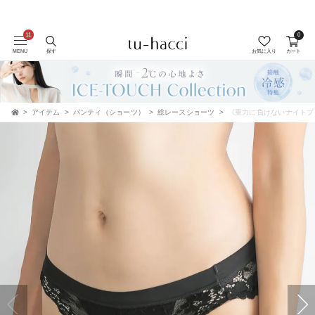
0
会員登録で今すぐ使えるポイントプレゼント！
MENU
探す
お気に入り
カート
アイテム
パンティ（ショーツ）
総レースショーツ
《重力に負けないナイトブ
TOP