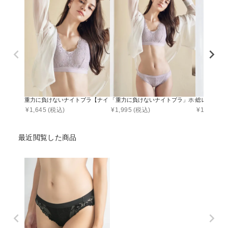
重力に負けないナイトブラ【ナイトブラ単品】
「重力に負けないナイトブラ」ホック付きナイ
総レースブラト
¥
1,645
(税込)
¥
1,995
(税込)
¥
1,790
(税
最近閲覧した商品