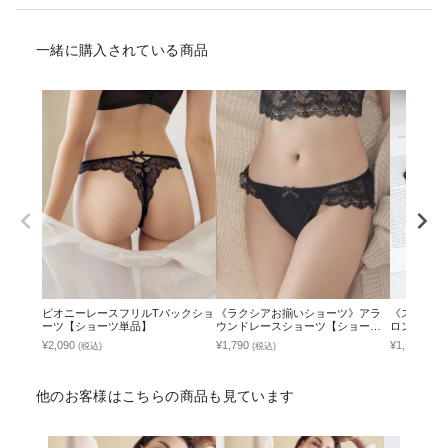
一緒に購入されている商品
ピオニーレースフリルTバックショ
《ラクシアお揃いショーツ》アラ
《スリムシ
ーツ【ショーツ単品】
ウンドレースショーツ【ショーツ
ロントレー
単品】
単品】
¥2,090
¥1,790
¥1,790
(税込)
(税込)
(税込
他のお客様はこちらの商品も見ています