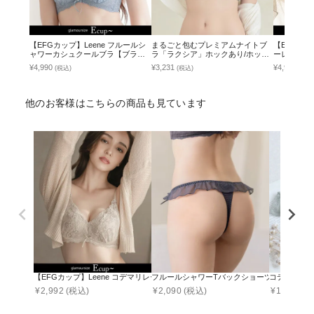
【EFGカップ】Leene フルールシ
まるごと包むプレミアムナイトブ
【EFGカップ
ャワーカシュクールブラ【ブラ単
ラ「ラクシア」ホックあり/ホック
ーレースア
品】 / 痛くない脇高谷間ブラ
なし
¥4,990
¥3,231
¥4,990
(税込)
(税込)
(税込
他のお客様はこちらの商品も見ています
【EFGカップ】Leene コデマリレースカシュクールブラ【ブラ単品】 / 痛くな
フルールシャワーTバックショーツ【ショーツ
コデマリレ
¥
2,992
(税込)
¥
2,090
(税込)
¥
1,790
(税