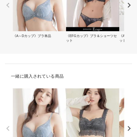
《A～Dカップ》ブラ単品
《EFGカップ》ブラ＆ショーツセ
《A～Dカ
ット
ット
一緒に購入されている商品