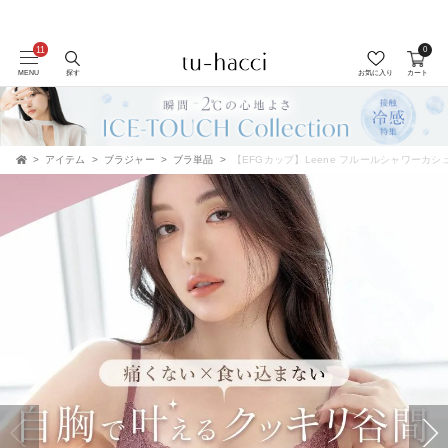
0
MENU
探す
お気に入り
カート
アイテム
ブラジャー
ブラ単品
【EFGカップ】Leene フルールシャワーカシ
TOP