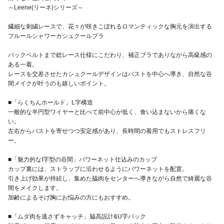
～Leene(リーネ)シリーズ～
繊細な刺繍レースで、花々が咲きこぼれるロマンティックな胸元を演出する
フルールシャワーカシュクールブラ
バックベルトまで総レース仕様にこだわり、補正ブラでありながら高級感の
ある一着。
レースを交差させたカシュクールデザインはバストを中心へ導き、自然な谷
間メイクが叶うのも嬉しいポイント。
■「らくちんホールド」L字構造
一般的な半円型ワイヤーと比べて前中心が低く、食い込まないから痛くな
い。
左右からバストを寄せつつ安定感があり、長時間の着用でもストレスフリ
ー。
■「魅力的なI字型の谷間」パワーネット仕込みのカップ
カップ裏には、ストラップに沿わせるようにパワーネットを配置。
引き上げ効果が持続し、集めた脇肉をセンターへ導きながら自然で綺麗な谷
間をメイクします。
加齢によるそげ胸にお悩みの方にもおすすめ。
■「ムダ肉を逃さずキャッチ」脇高設計&U字バック