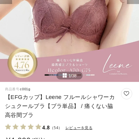
1/38
商品番号
c001g
【EFGカップ】Leene フルールシャワーカ
シュクールブラ【ブラ単品】 / 痛くない脇
高谷間ブラ
4.8
（54）
レビューを見る