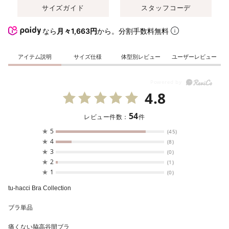
サイズガイド
スタッフコーデ
なら
月々1,663円
から。分割手数料無料
アイテム説明
サイズ仕様
体型別レビュー
ユーザーレビュー
4.8
54
レビュー件数：
件
★
5
(45)
★
4
(8)
★
3
(0)
★
2
(1)
★
1
(0)
tu-hacci Bra Collection
ブラ単品
痛くない脇高谷間ブラ