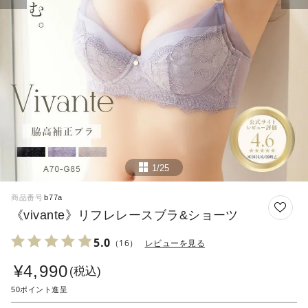
1/25
商品番号
b77a
《vivante》リフレレースブラ&ショーツ
5.0
（16）
レビューを見る
¥
4,990
税込
50