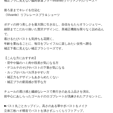
補正ブラに見えない脇肉撃退ブラ～vivante(ヴィヴァンテ)シリーズ～
後ろ姿までキレイを仕込む
《Vivante》リフレレースブラ＆ショーツ
ボディの持つ美しさを最大限に引き出し、自信をもたらすランジェリー。
細部までこだわり抜いた贅沢デザインに、美補正機能を限りなく詰め込ん
で。
着けるたびバストも気持ちも花開く。
年齢を重ねるごとに、毎日をプレイフルに楽しみたい女性へ贈る
補正下着に見えない補正ブラシリーズです。
【こんな方におすすめ】
・背中や脇のハミ肉や段差が気になる方
・デコルテのそげやバストの下垂が気になる
・カップがパカパカ浮きやすい方
・補正力もデザインもあきらめたくない
・補正ブラの窮屈感が苦手な方
チュールの透け感と繊細なレースで奥行きのある上品さを演出。
前中心にあしらったゴールドのロゴプレートが洗練されたアクセントに。
■バスト丸ごとカップイン。高さのある華やぎバストをメイク
立体三枚ハギ構造でバストを潰さずふっくらリフトアップ。