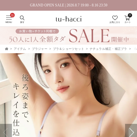
GRAND OPEN SALE | 2026.8.7 19:00 - 8.16 23:59
0
会員登録で今すぐ使えるポイントプレゼント！
MENU
探す
お気に入り
カート
アイテム
ブラジャー
ブラ＆ショーツセット
ナチュラル補正・補正ブラ
《v
TOP