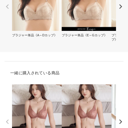
ブラジャー単品《A～Dカップ》
ブラジャー単品《E～Gカップ》
ブラ&ショ
プ》
一緒に購入されている商品