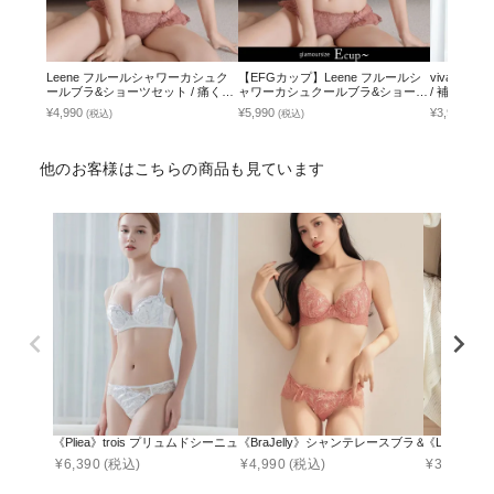
Leene フルールシャワーカシュク
【EFGカップ】Leene フルールシ
vivant
ールブラ&ショーツセット / 痛くな
ャワーカシュクールブラ&ショーツ
/ 補正ブ
い脇高谷間ブラ
セット / 痛くない脇高谷間ブラ
¥4,990
¥5,990
¥3,951
(税込)
(税込)
(税込
他のお客様はこちらの商品も見ています
《Pliea》trois プリュムドシーニュブラ&ショーツ
《BraJelly》シャンテレースブラ＆ショーツ
《Leene
¥
6,390
(税込)
¥
4,990
(税込)
¥
3,990
(税