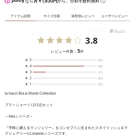
なら
月々1,830円
から。分割手数料無料
アイテム説明
サイズ仕様
体型別レビュー
ユーザーレビュー
3.8
5
レビュー件数：
件
★
5
(0)
★
4
(4)
★
3
(1)
★
2
(0)
★
1
(0)
tu-hacci Bra＆Shorts Collection
ブラ＋ショーツ / 計2点セット
～Aduシリーズ～
『手軽に纏えるランジェリー』をコンセプトに生まれたスタイリッシュ＆ラ
グジュアリーなLingerieシリーズです。