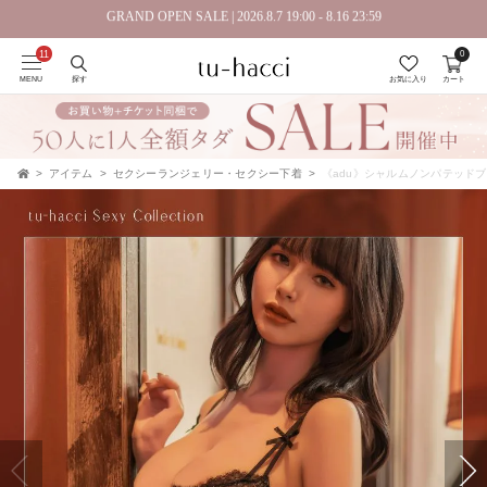
GRAND OPEN SALE | 2026.8.7 19:00 - 8.16 23:59
0
会員登録で今すぐ使えるポイントプレゼント！
MENU
探す
お気に入り
カート
アイテム
セクシーランジェリー・セクシー下着
《adu》シャルムノンパテッド
TOP