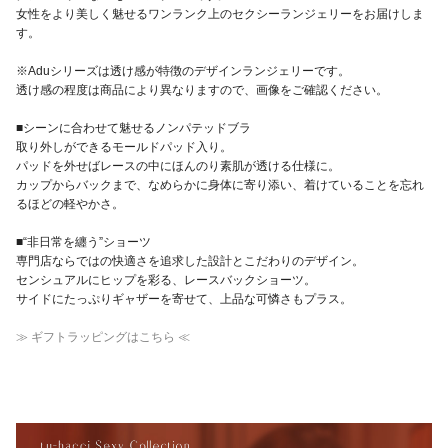
女性をより美しく魅せるワンランク上のセクシーランジェリーをお届けしま
す。
※Aduシリーズは透け感が特徴のデザインランジェリーです。
透け感の程度は商品により異なりますので、画像をご確認ください。
■シーンに合わせて魅せるノンパテッドブラ
取り外しができるモールドパッド入り。
パッドを外せばレースの中にほんのり素肌が透ける仕様に。
カップからバックまで、なめらかに身体に寄り添い、着けていることを忘れ
るほどの軽やかさ。
■“非日常を纏う”ショーツ
専門店ならではの快適さを追求した設計とこだわりのデザイン。
センシュアルにヒップを彩る、レースバックショーツ。
サイドにたっぷりギャザーを寄せて、上品な可憐さもプラス。
≫ ギフトラッピングはこちら ≪