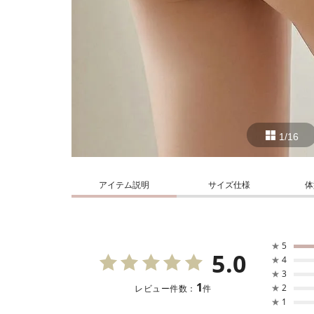
1/16
アイテム説明
サイズ仕様
体
★
5
5.0
★
4
★
3
1
★
2
レビュー件数：
件
★
1