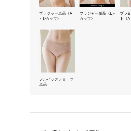
ブラジャー単品《A
ブラジャー単品《EF
ブラ&
～Dカップ》
カップ》
ト《A
フルバックショーツ
単品