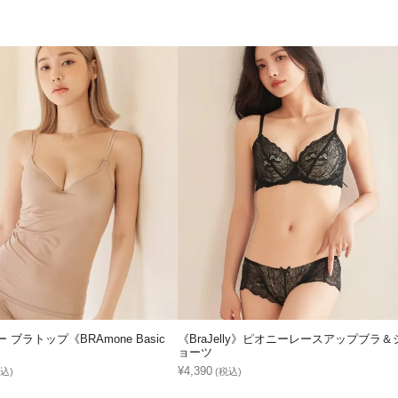
 ブラトップ《BRAmone Basic
《BraJelly》ピオニーレースアップブラ＆
》
ョーツ
¥4,390
込)
(税込)