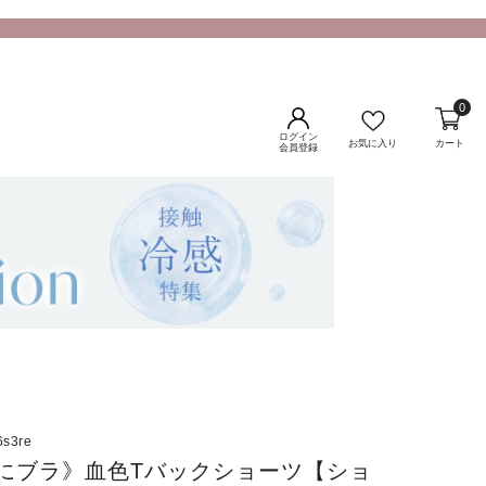
0
ログイン
お気に入り
カート
会員登録
6s3re
にブラ》血色Tバックショーツ【ショ