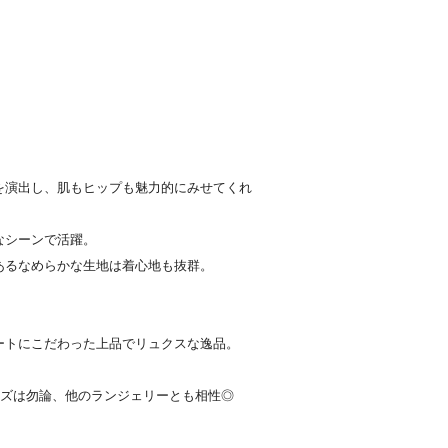
を演出し、肌もヒップも魅力的にみせてくれ
なシーンで活躍。
あるなめらかな生地は着心地も抜群。
ートにこだわった上品でリュクスな逸品。
ーズは勿論、他のランジェリーとも相性◎