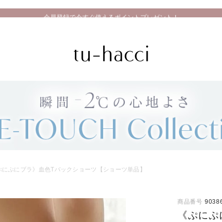
会員登録で今すぐ使えるポイントプレゼント！
ぷにぷにブラ》血色Tバックショーツ【ショーツ単品】
商品番号
9038
《ぷにぷ