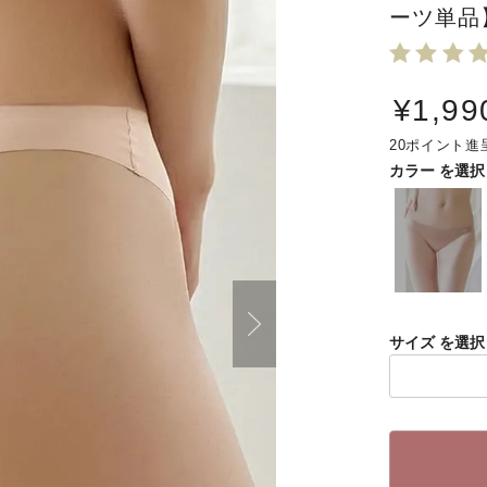
ーツ単品
¥
1,99
20
カラー
サイズ