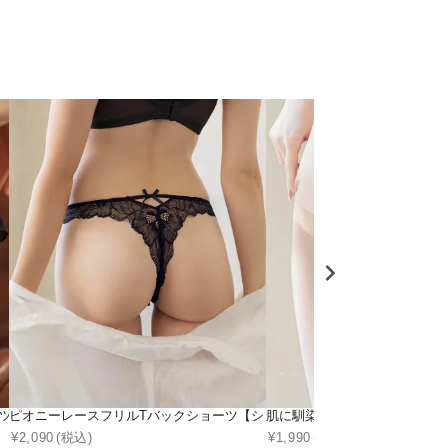
ツ単品】
ピオニーレースフリルTバックショーツ【ショーツ単品】
肌に馴染む美肌カラー ～血色
¥
2,090
(税込)
¥
1,990
(税込)