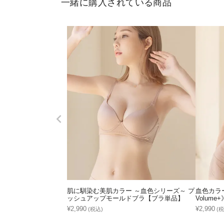
一緒に購入されている商品
肌に馴染む美肌カラー ～血色シリーズ～ プ
血色カラー
ッシュアップモールドブラ【ブラ単品】
Volume+
¥2,990
¥2,990
(税込)
(税