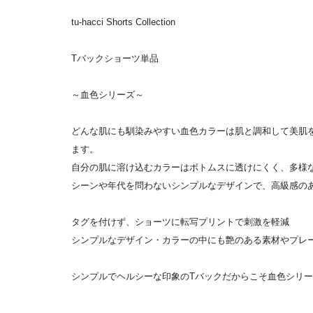
tu-hacci Shorts Collection
Tバックショーツ単品
～血色シリーズ～
どんな肌にも馴染みやすい血色カラーは肌と調和して美肌
ます。
自分の肌に溶け込むカラーはボトムスに透けにくく、多様
シーンや年代を問わないシンプルなデザインで、高級感の
タグを付けず、ショーツに転写プリントで刺激を軽減
シンプルなデザイン・カラーの中にも艶のある素材やプレ
シンプルでヘルシーな印象のTバックだからこそ血色シリ