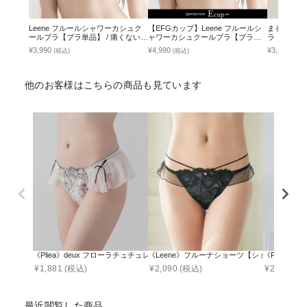
Leene フルールシャワーカシュク
【EFGカップ】Leene フルールシ
まるごと包
ールブラ【ブラ単品】 / 痛くない脇
ャワーカシュクールブラ【ブラ単
ラ「ラクシ
高谷間ブラ
品】 / 痛くない脇高谷間ブラ
なし
¥3,990
¥4,990
¥3,231
(税込)
(税込)
(税込
他のお客様はこちらの商品も見ています
《Pliea》deux フローラチュチュレースバックショーツ【ショーツ単品】
《Leene》フルーナショーツ【ショーツ単品】
《Pliea
¥
1,881
(税込)
¥
2,090
(税込)
¥
2,090
(税
最近閲覧した商品