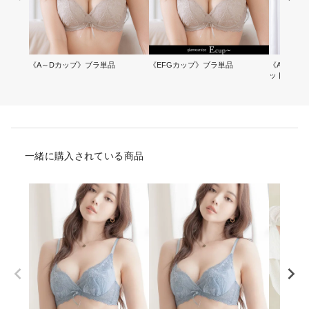
《A～Dカップ》ブラ単品
《EFGカップ》ブラ単品
《A～Dカ
ット
一緒に購入されている商品