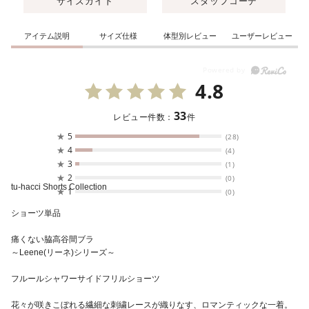
サイズガイド
スタッフコーデ
アイテム説明
サイズ仕様
体型別レビュー
ユーザーレビュー
4.8
33
レビュー件数：
件
★
5
(28)
★
4
(4)
★
3
(1)
★
2
(0)
tu-hacci Shorts Collection
★
1
(0)
ショーツ単品
痛くない脇高谷間ブラ
～Leene(リーネ)シリーズ～
フルールシャワーサイドフリルショーツ
花々が咲きこぼれる繊細な刺繍レースが織りなす、ロマンティックな一着。