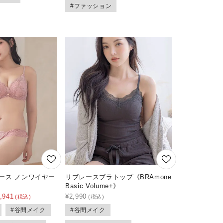
#ファッション
レース ノンワイヤー
リブレースブラトップ《BRAmone
Basic Volume+》
,941
¥
2,990
#谷間メイク
#谷間メイク