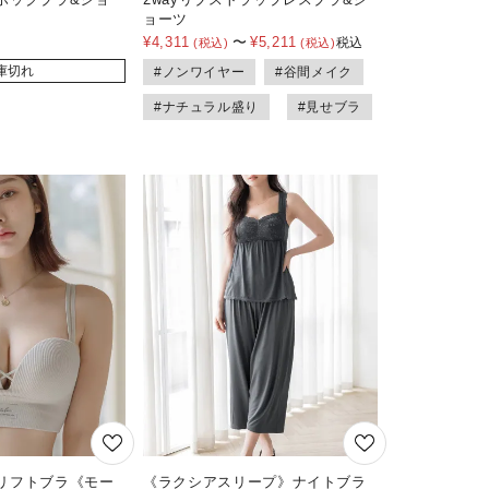
ョーツ
¥
4,311
〜
¥
5,211
税込
庫切れ
#ノンワイヤー
#谷間メイク
#ナチュラル盛り
#見せブラ
リフトブラ《モー
《ラクシアスリープ》ナイトブラ