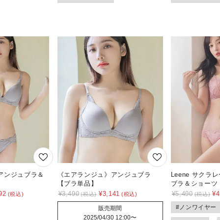
アンジュブラ＆
《エアランジュ》アンジュブラ
Leene サクラ
【ブラ単品】
ブラ＆ショーツ
92
¥
3,490
¥
3,141
¥
5,490
¥
4
#ノンワイヤー
販売期間
2025/04/30 12:00
〜