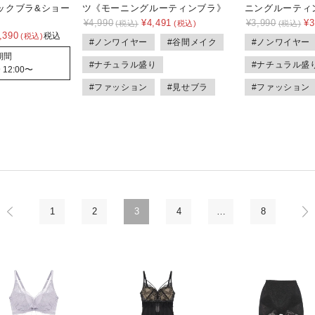
ックブラ&ショー
ツ《モーニングルーティンブラ》
ニングルーティ
¥
4,990
¥
4,491
¥
3,990
¥
3
,390
税込
#ノンワイヤー
#谷間メイク
#ノンワイヤー
期間
#ナチュラル盛り
#ナチュラル盛
 12:00
〜
#ファッション
#見せブラ
#ファッション
1
2
3
4
…
8