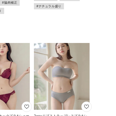
#脇肉補正
#ナチュラル盛り
り
ホックブラ&ショー
2wayリブストラップレスブラ&シ