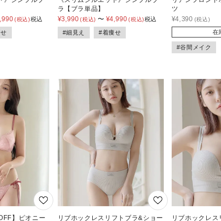
ラ【ブラ単品】
ツ
,990
¥
3,990
〜
¥
4,990
¥
4,390
税込
税込
在
痩せ
#細見え
#着痩せ
#谷間メイク
OFF】ピオニー
リブホックレスリフトブラ&ショー
リブホックレス