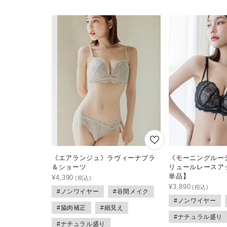
《エアランジュ》ラヴィーナブラ
《モーニングルー
＆ショーツ
リュールレースア
単品】
¥
4,390
¥
3,890
#ノンワイヤー
#谷間メイク
#ノンワイヤー
#脇肉補正
#細見え
#ナチュラル盛り
#ナチュラル盛り