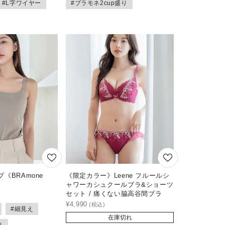
#L字ワイヤー
#ブラモネ2cup盛り
《BRAmone
《限定カラー》Leene フルールシ
ャワーカシュクールブラ&ショーツ
セット / 痛くない脇高谷間ブラ
¥
4,990
#細見え
在庫切れ