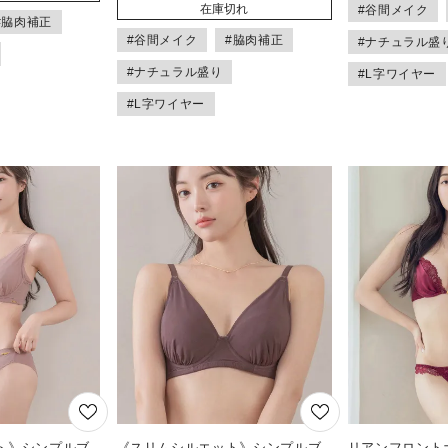
在庫切れ
#谷間メイク
#脇肉補正
#谷間メイク
#脇肉補正
#ナチュラル盛
#ナチュラル盛り
#L字ワイヤー
#L字ワイヤー
ト》シンプルブ
《スリムシルエット》シンプルブ
リアンフロント