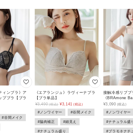
ティンブラ》ア
《エアランジュ》ラヴィーナブラ
接触冷感リブブ
ップブラ【ブラ
【ブラ単品】
《BRAmone Bas
¥
3,490
¥
3,141
¥
3,090
#ノンワイヤー
#谷間メイク
#ノンワイヤー
#谷間メイク
#脇肉補正
#細見え
#ナチュラル盛
#ナチュラル盛り
#ブラモネナチ