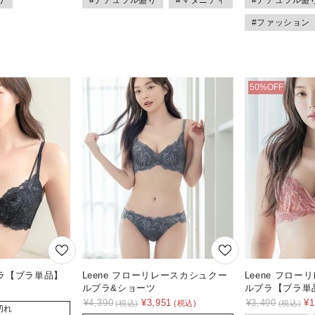
り
#ナチュラル盛り
#マタニティ
#ナチュラル盛
#ファッション
ラ【ブラ単品】
Leene フローリレースカシュクー
Leene フロ
ルブラ&ショーツ
ルブラ【ブラ単
¥
4,390
¥
3,951
¥
3,490
¥
1
切れ