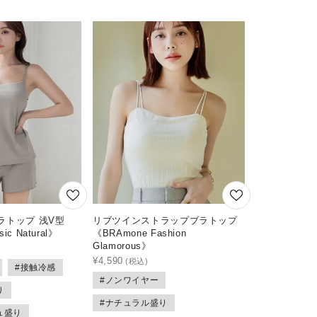
ラトップ 浅V型
リブツインストラップブラトップ
ic Natural》
《BRAmone Fashion
Glamorous》
¥
4,590
#接触冷感
#ノンワイヤー
り
#ナチュラル盛り
ュ盛り