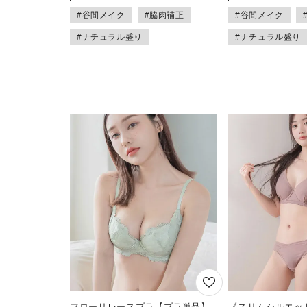
#谷間メイク
#脇肉補正
#谷間メイク
#ナチュラル盛り
#ナチュラル盛り
フローリレースブラ【ブラ単品】
《スリムシルエッ