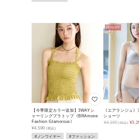
【今季限定カラー追加】3WAYシ
《エアランジュ》
ャーリングブラトップ《BRAmone
ショーツ
Fashion Glamorous》
¥
4,390
¥
3,2
¥
4,590
#ノンワイヤー
#ファッション