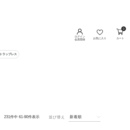
0
ログイン
お気に入り
カート
会員登録
ストラップレス
231
件中
61
-
90
件表示
新着順
並び替え