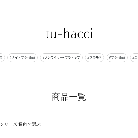
会員登録で今すぐ使えるポイントプレゼント！
ラ
#ナイトブラ×単品
#ノンワイヤー×ブラトップ
#ブラモネ
#ブラ×単品
#
商品一覧
シリーズ/目的で選ぶ