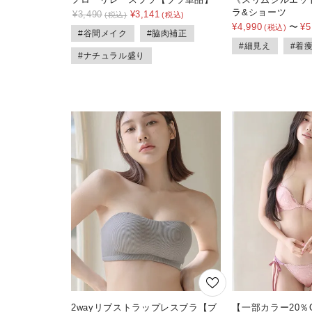
ラ&ショーツ
¥
3,490
¥
3,141
¥
4,990
〜
¥
5
#谷間メイク
#脇肉補正
#細見え
#着
#ナチュラル盛り
2wayリブストラップレスブラ【ブ
【一部カラー20％