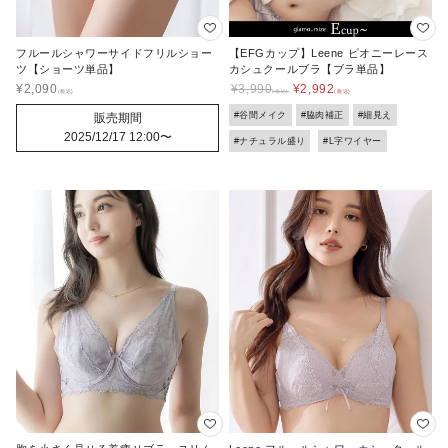
フルールシャワーサイドフリルショー
【EFGカップ】Leene ピオニーレース
ツ【ショーツ単品】
カシュクールブラ【ブラ単品】
¥
2,090
¥
3,990
¥
2,992
#谷間メイク
#脇肉補正
#細見え
販売期間
2025/12/17 12:00
〜
#ナチュラル盛り
#L字ワイヤー