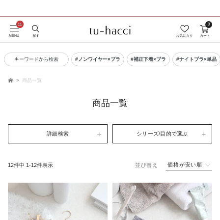
0
会員登録で今すぐ使えるポイントプレゼント！
MENU
探す
お気に入り
カート
キーワードから検索
#ノンワイヤー×ブラ
#補正下着×ブラ
#ナイトブラ×単品
商品一覧
TOP
商品一覧
詳細検索
シリーズ/目的で選ぶ
価格が安い順
12
件中
1
-
12
件表示
並び替え