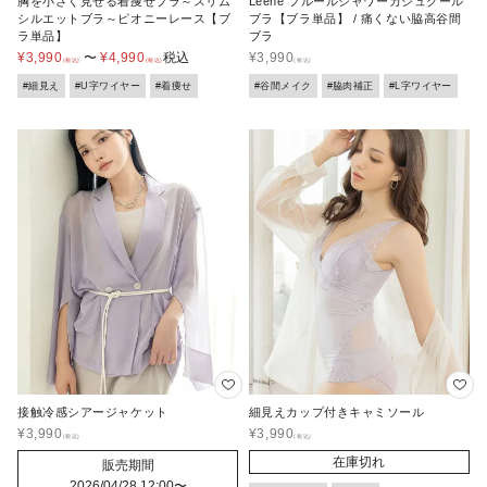
胸を小さく見せる着痩せブラ～スリム
Leene フルールシャワーカシュクール
シルエットブラ～ピオニーレース【ブ
ブラ【ブラ単品】 / 痛くない脇高谷間
ラ単品】
ブラ
¥
3,990
〜
¥
4,990
税込
¥
3,990
#細見え
#U字ワイヤー
#着痩せ
#谷間メイク
#脇肉補正
#L字ワイヤー
接触冷感シアージャケット
細見えカップ付きキャミソール
¥
3,990
¥
3,990
在庫切れ
販売期間
2026/04/28 12:00
〜