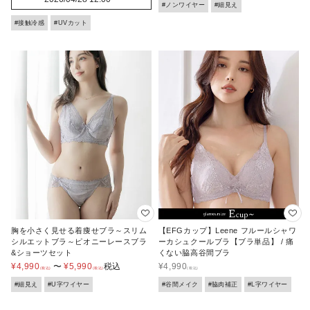
#ノンワイヤー
#細見え
#接触冷感
#UVカット
胸を小さく見せる着痩せブラ～スリム
【EFGカップ】Leene フルールシャワ
シルエットブラ～ピオニーレースブラ
ーカシュクールブラ【ブラ単品】 / 痛
&ショーツセット
くない脇高谷間ブラ
¥
4,990
〜
¥
5,990
税込
¥
4,990
#細見え
#U字ワイヤー
#谷間メイク
#脇肉補正
#L字ワイヤー