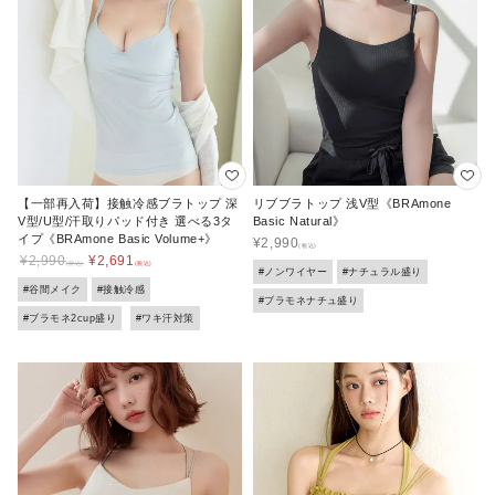
【一部再入荷】接触冷感ブラトップ 深
リブブラトップ 浅V型《BRAmone
V型/U型/汗取りパッド付き 選べる3タ
Basic Natural》
イプ《BRAmone Basic Volume+》
¥
2,990
¥
2,990
¥
2,691
#ノンワイヤー
#ナチュラル盛り
#谷間メイク
#接触冷感
#ブラモネナチュ盛り
#ブラモネ2cup盛り
#ワキ汗対策