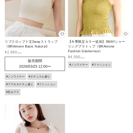
リブクロップド丈3wayストラップ
【今季限定カラー追加】3WAYシャー
《BRAmone Basic Natural》
リングブラトップ《BRAmone
Fashion Glamorous》
¥
2,990
¥
4,590
販売期間
#ノンワイヤー
#ファッション
2026/03/25 12:00
〜
#ノンワイヤー
#ナチュラル盛り
#ブラモネナチュ盛り
#ファッション
#見せブラ