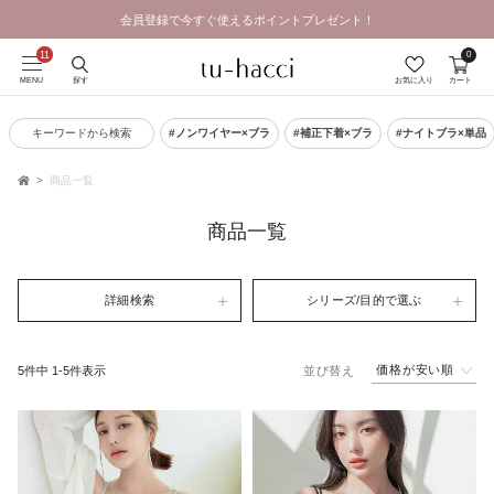
会員登録で今すぐ使えるポイントプレゼント！
0
MENU
探す
お気に入り
カート
キーワードから検索
#ノンワイヤー×ブラ
#補正下着×ブラ
#ナイトブラ×単品
商品一覧
TOP
商品一覧
詳細検索
シリーズ/目的で選ぶ
価格が安い順
5
件中
1
-
5
件表示
並び替え