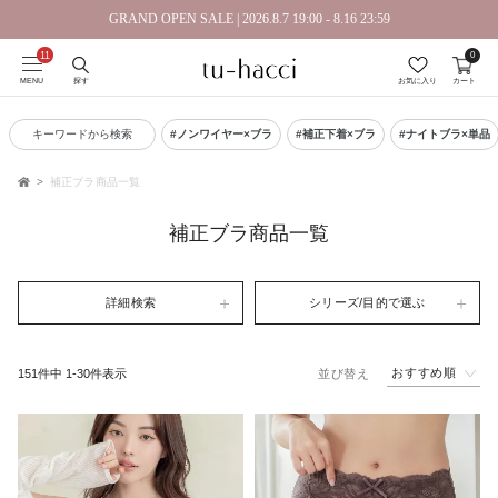
GRAND OPEN SALE | 2026.8.7 19:00 - 8.16 23:59
0
会員登録で今すぐ使えるポイントプレゼント！
MENU
探す
お気に入り
カート
キーワードから検索
#ノンワイヤー×ブラ
#補正下着×ブラ
#ナイトブラ×単品
補正ブラ商品一覧
TOP
補正ブラ商品一覧
詳細検索
シリーズ/目的で選ぶ
おすすめ順
151
件中
1
-
30
件表示
並び替え