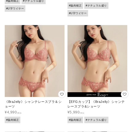
#脇肉補正
#ナチュラル盛り
#脇肉補正
#ナチュラル盛り
#U字ワイヤー
#U字ワイヤー
《BraJelly》シャンテレースブラ＆シ
【EFGカップ】《BraJelly》シャンテ
ョーツ
レースブラ&ショーツ
¥
4,990
¥
5,990
#脇肉補正
#脇肉補正
#ナチュラル盛り