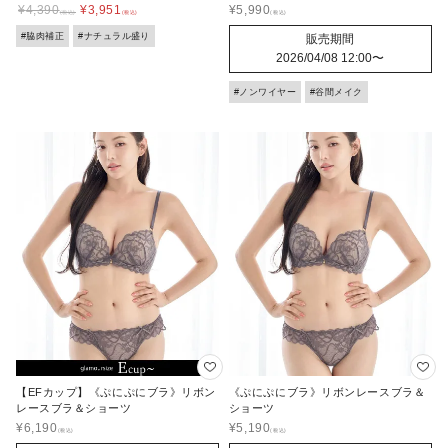
¥
4,390
¥
3,951
¥
5,990
#脇肉補正
#ナチュラル盛り
販売期間
2026/04/08 12:00
〜
#ノンワイヤー
#谷間メイク
【EFカップ】《ぷにぷにブラ》リボン
《ぷにぷにブラ》リボンレースブラ＆
レースブラ＆ショーツ
ショーツ
¥
6,190
¥
5,190