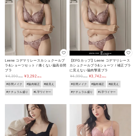
Leene コデマリレースカシュクールブ
【EFGカップ】Leene コデマリレース
ラ&ショーツセット / 痛くない脇高谷間
カシュクールブラ&ショーツ / 補正ブラ
ブラ
に見えない脇肉撃退ブラ
¥
4,390
¥
3,292
¥
4,990
¥
3,742
#谷間メイク
#脇肉補正
#細見え
#谷間メイク
#脇肉補正
#細見え
#ナチュラル盛り
#L字ワイヤー
#ナチュラル盛り
#L字ワイヤー