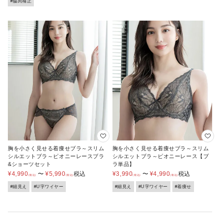
#脇肉補正
胸を小さく見せる着痩せブラ～スリム
胸を小さく見せる着痩せブラ～スリム
シルエットブラ～ピオニーレースブラ
シルエットブラ～ピオニーレース【ブ
&ショーツセット
ラ単品】
¥
4,990
〜
¥
5,990
税込
¥
3,990
〜
¥
4,990
税込
#細見え
#U字ワイヤー
#細見え
#U字ワイヤー
#着痩せ