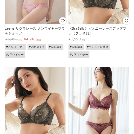
Leene サクラレース ノンワイヤーブラ
《BraJelly》ピオニーレースアップブ
＆ショーツ
ラ【ブラ単品】
¥
5,490
¥
4,941
¥
3,990
#ノンワイヤー
#谷間メイク
#脇肉補正
#脇肉補正
#ナチュラル盛り
#L字ワイヤー
#U字ワイヤー