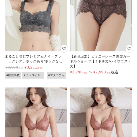
まるごと包むプレミアムナイトブラ
【新色追加】ピオニーレース骨盤ガー
「ラクシア」ホックあり/ホックなし
ドルショーツ【ミドル丈/ハイウエスト
丈】
¥
3,590
¥
3,231
¥
2,790
〜
¥
2,990
税込
#雑誌掲載
#ノンワイヤー
#マタニティ