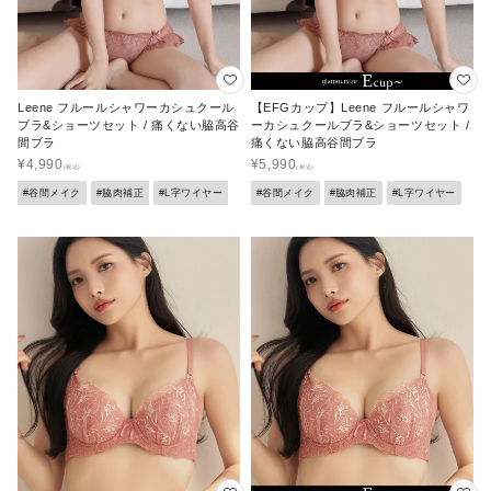
Leene フルールシャワーカシュクール
【EFGカップ】Leene フルールシャワ
ブラ&ショーツセット / 痛くない脇高谷
ーカシュクールブラ&ショーツセット /
間ブラ
痛くない脇高谷間ブラ
¥
4,990
¥
5,990
#谷間メイク
#脇肉補正
#L字ワイヤー
#谷間メイク
#脇肉補正
#L字ワイヤー