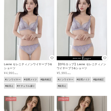
Leene セレニティノンワイヤーブラ&
【EFGカップ】Leene セレニティノン
ショーツ
ワイヤーブラ&ショーツ
¥
4,990
¥
5,990
#ノンワイヤー
#谷間メイク
#脇肉補正
#ノンワイヤー
#谷間メイク
#脇肉補正
#細見え
#ナチュラル盛り
#細見え