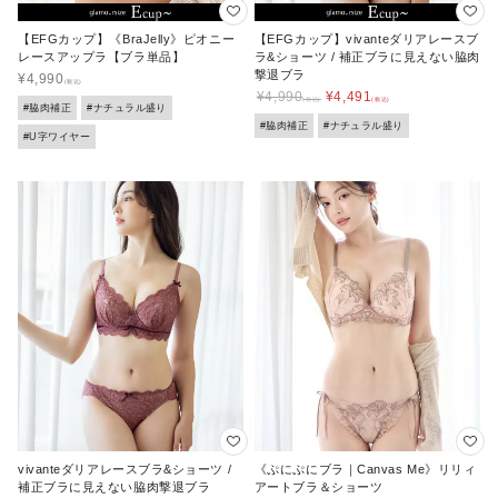
【EFGカップ】《BraJelly》ピオニー
【EFGカップ】vivanteダリアレースブ
レースアップラ【ブラ単品】
ラ&ショーツ / 補正ブラに見えない脇肉
撃退ブラ
¥
4,990
¥
4,990
¥
4,491
#脇肉補正
#ナチュラル盛り
#脇肉補正
#ナチュラル盛り
#U字ワイヤー
vivanteダリアレースブラ&ショーツ /
《ぷにぷにブラ｜Canvas Me》リリィ
補正ブラに見えない脇肉撃退ブラ
アートブラ＆ショーツ