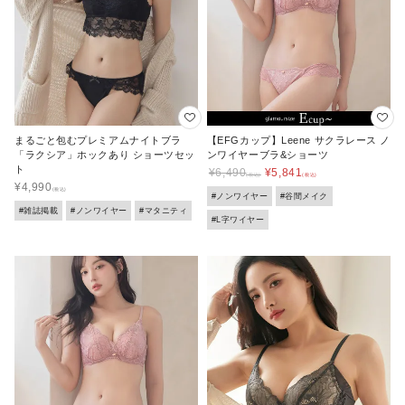
まるごと包むプレミアムナイトブラ
【EFGカップ】Leene サクラレース ノ
「ラクシア」ホックあり ショーツセッ
ンワイヤーブラ&ショーツ
ト
¥
6,490
¥
5,841
¥
4,990
#ノンワイヤー
#谷間メイク
#雑誌掲載
#ノンワイヤー
#マタニティ
#L字ワイヤー