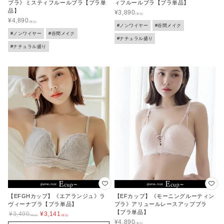
ブラ》ミスティフルールブラ【ブラ単
ィフルールブラ【ブラ単品】
品】
¥
3,890
¥
4,890
#ノンワイヤー
#谷間メイク
#ノンワイヤー
#谷間メイク
#ナチュラル盛り
#ナチュラル盛り
【EFGHカップ】《エアランジュ》ラ
【EFカップ】《モーニングルーティン
ヴィーナブラ【ブラ単品】
ブラ》アリュールレースアップブラ
【ブラ単品】
¥
3,490
¥
3,141
¥
4,890