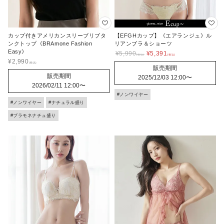
カップ付きアメリカンスリーブリブタ
【EFGHカップ】《エアランジュ》ル
ンクトップ《BRAmone Fashion
リアンブラ＆ショーツ
Easy》
¥
5,990
¥
5,391
¥
2,990
販売期間
販売期間
2025/12/03 12:00
〜
2026/02/11 12:00
〜
#ノンワイヤー
#ノンワイヤー
#ナチュラル盛り
#ブラモネナチュ盛り