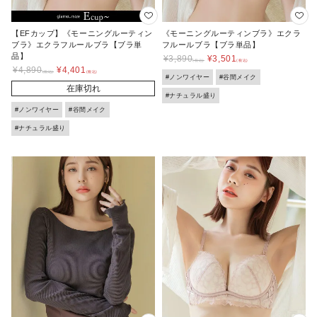
【EFカップ】《モーニングルーティン
《モーニングルーティンブラ》エクラ
ブラ》エクラフルールブラ【ブラ単
フルールブラ【ブラ単品】
品】
¥
3,890
¥
3,501
¥
4,890
¥
4,401
#ノンワイヤー
#谷間メイク
在庫切れ
#ナチュラル盛り
#ノンワイヤー
#谷間メイク
#ナチュラル盛り