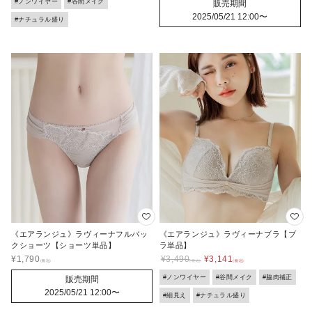
#ノンワイヤー
#谷間メイク
販売期間
2025/05/21 12:00
〜
#ナチュラル盛り
《エアランジュ》ラヴィーナフルバッ
《エアランジュ》ラヴィーナブラ【ブ
クショーツ【ショーツ単品】
ラ単品】
¥
1,790
¥
3,490
¥
3,141
#ノンワイヤー
#谷間メイク
#脇肉補正
販売期間
2025/05/21 12:00
〜
#細見え
#ナチュラル盛り