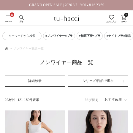
GRAND OPEN SALE | 2026.8.7 19:00 - 8.16 23:59
0
会員登録で今すぐ使えるポイントプレゼント！
MENU
探す
お気に入り
カート
キーワードから検索
#ノンワイヤー×ブラ
#補正下着×ブラ
#ナイトブラ×単品
ノンワイヤー商品一覧
TOP
ノンワイヤー商品一覧
詳細検索
シリーズ/目的で選ぶ
おすすめ順
223
件中
121
-
150
件表示
並び替え