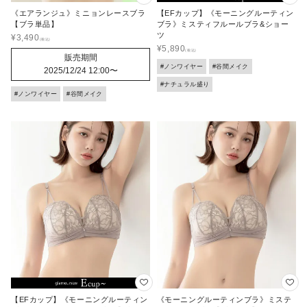
《エアランジュ》ミニョンレースブラ
【EFカップ】《モーニングルーティン
【ブラ単品】
ブラ》ミスティフルールブラ&ショー
ツ
¥
3,490
¥
5,890
販売期間
#ノンワイヤー
#谷間メイク
2025/12/24 12:00
〜
#ナチュラル盛り
#ノンワイヤー
#谷間メイク
【EFカップ】《モーニングルーティン
《モーニングルーティンブラ》ミステ