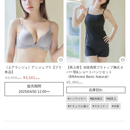
《エアランジュ》アンジュブラ【ブラ
【再入荷】水陸両用ブラトップ胸元カ
単品】
バー型&ショートパンツセット
《BRAmone Basic Natural》
¥
3,490
¥
3,141
¥
5,490
販売期間
在庫切れ
2025/04/30 12:00
〜
#ノンワイヤー
#脇肉補正
#細見え
#ナチュラル盛り
#マタニティ
#水着