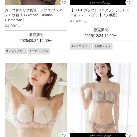
カップ付きリブ長袖トップス フレア/
【EFGHカップ】《エアランジュ》ミ
メロウ袖《BRAmone Fashion
ニョンレースブラ【ブラ単品】
Glamorous》
¥
3,490
¥
4,990
販売期間
販売期間
2025/12/24 12:00
〜
2025/09/24 12:00
〜
#ノンワイヤー
#谷間メイク
#ノンワイヤー
#ファッション