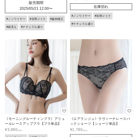
販売期間
在庫切れ
2025/05/21 12:00
〜
#ノンワイヤー
#谷間メイク
#ノンワイヤー
#谷間メイク
#脇肉補正
#ナチュラル盛り
#細見え
#ナチュラル盛り
《モーニングルーティンブラ》アリュ
《エアランジュ》ラヴィーナレースバ
ールレースアップブラ【ブラ単品】
ックショーツ【ショーツ単品】
¥
3,890
¥
1,790