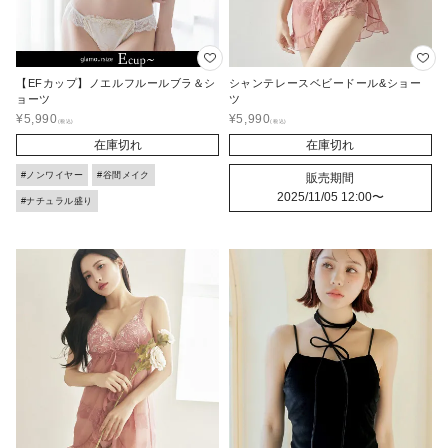
【EFカップ】ノエルフルールブラ＆シ
シャンテレースベビードール&ショー
ョーツ
ツ
¥
5,990
¥
5,990
在庫切れ
在庫切れ
#ノンワイヤー
#谷間メイク
販売期間
2025/11/05 12:00
〜
#ナチュラル盛り